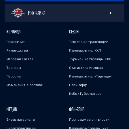
МХК ЧАЙКА
КОМАНДА
СЕЗОН
Правление
Текстовые трансляции
Руководство
Календарь игр КХЛ
Игровой состав
Турнирные таблицы КХЛ
Тренеры
Статистика игроков
Персонал
Календарь игр «Торпедо»
Изменения в составе
Плей-офф
Кубок Губернатора
МЕДИА
ФАН-ЗОНА
Видеоматериалы
Программа лояльности
Видеотрансляции
Календарь болельщика