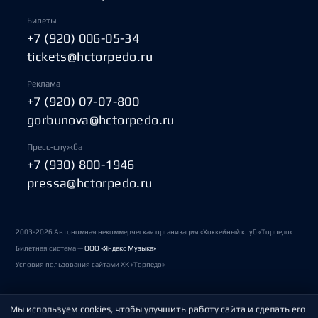
Билеты
+7 (920) 006-05-34
tickets@hctorpedo.ru
Реклама
+7 (920) 07-07-800
gorbunova@hctorpedo.ru
Пресс-служба
+7 (930) 800-1946
pressa@hctorpedo.ru
2003-2026 Автономная некоммерческая организация «Хоккейный клуб «Торпедо»
Билетная система —
ООО «Яндекс Музыка»
Условия пользования сайтами ХК «Торпедо»
Мы используем cookies, чтобы улучшить работу сайта и сделать его
Политика обработки персональных данных