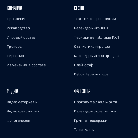
КОМАНДА
СЕЗОН
Правление
Текстовые трансляции
Руководство
Календарь игр КХЛ
Игровой состав
Турнирные таблицы КХЛ
Тренеры
Статистика игроков
Персонал
Календарь игр «Торпедо»
Изменения в составе
Плей-офф
Кубок Губернатора
МЕДИА
ФАН-ЗОНА
Видеоматериалы
Программа лояльности
Видеотрансляции
Календарь болельщика
Фотогалерея
Группа поддержки
Талисманы