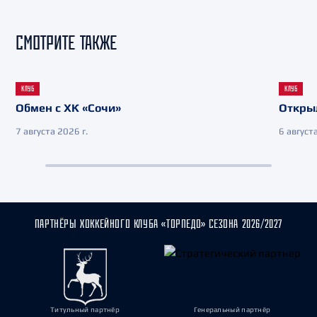
СМОТРИТЕ ТАКЖЕ
КЛУБ
КЛУБ
Обмен с ХК «Сочи»
Откры
7 августа 2026 г.
6 августа
ПАРТНЁРЫ ХОККЕЙНОГО КЛУБА «ТОРПЕДО» СЕЗОНА 2026/2027
Титульный партнёр
Генеральный партнёр