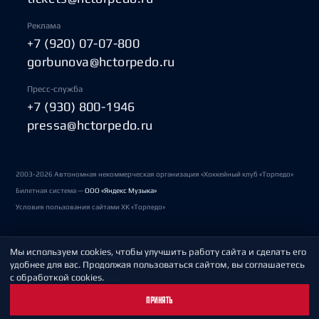
Реклама
+7 (920) 07-07-800
gorbunova@hctorpedo.ru
Пресс-служба
+7 (930) 800-1946
pressa@hctorpedo.ru
2003-2026 Автономная некоммерческая организация «Хоккейный клуб «Торпедо»
Билетная система —
ООО «Яндекс Музыка»
Условия пользования сайтами ХК «Торпедо»
Мы используем cookies, чтобы улучшить работу сайта и сделать его
Политика обработки персональных данных
удобнее для вас. Продолжая пользоваться сайтом, вы соглашаетесь
с обработкой cookies.
Пользовательское соглашение
ПРИНЯТЬ
Охрана труда