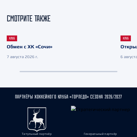
СМОТРИТЕ ТАКЖЕ
КЛУБ
КЛУБ
Обмен с ХК «Сочи»
Откры
7 августа 2026 г.
6 августа
ПАРТНЁРЫ ХОККЕЙНОГО КЛУБА «ТОРПЕДО» СЕЗОНА 2026/2027
Титульный партнёр
Генеральный партнёр