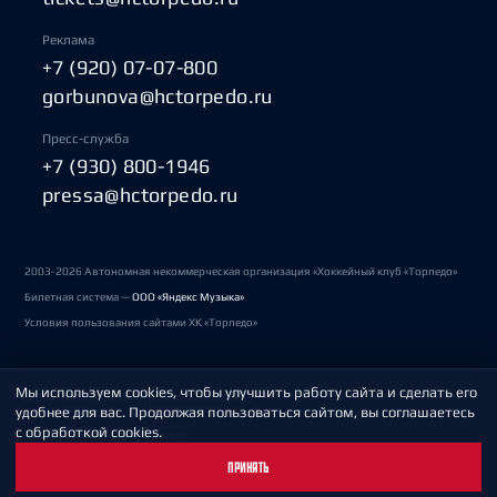
Реклама
+7 (920) 07-07-800
gorbunova@hctorpedo.ru
Пресс-служба
+7 (930) 800-1946
pressa@hctorpedo.ru
2003-2026 Автономная некоммерческая организация «Хоккейный клуб «Торпедо»
Билетная система —
ООО «Яндекс Музыка»
Условия пользования сайтами ХК «Торпедо»
Мы используем cookies, чтобы улучшить работу сайта и сделать его
Политика обработки персональных данных
удобнее для вас. Продолжая пользоваться сайтом, вы соглашаетесь
с обработкой cookies.
Пользовательское соглашение
ПРИНЯТЬ
Охрана труда