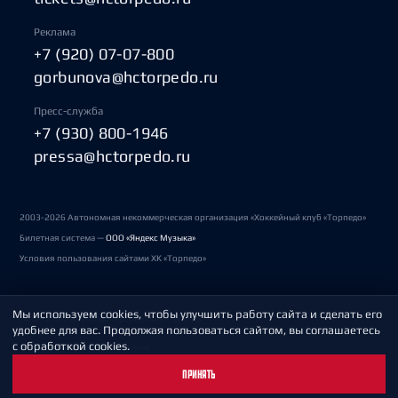
Реклама
+7 (920) 07-07-800
gorbunova@hctorpedo.ru
Пресс-служба
+7 (930) 800-1946
pressa@hctorpedo.ru
2003-2026 Автономная некоммерческая организация «Хоккейный клуб «Торпедо»
Билетная система —
ООО «Яндекс Музыка»
Условия пользования сайтами ХК «Торпедо»
Мы используем cookies, чтобы улучшить работу сайта и сделать его
Политика обработки персональных данных
удобнее для вас. Продолжая пользоваться сайтом, вы соглашаетесь
с обработкой cookies.
Пользовательское соглашение
ПРИНЯТЬ
Охрана труда