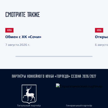
СМОТРИТЕ ТАКЖЕ
КЛУБ
КЛУБ
Обмен с ХК «Сочи»
Откры
7 августа 2026 г.
6 августа
ПАРТНЁРЫ ХОККЕЙНОГО КЛУБА «ТОРПЕДО» СЕЗОНА 2026/2027
Титульный партнёр
Генеральный партнёр