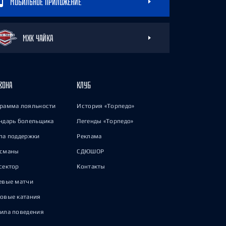
МОБИЛЬНОЕ ПРИЛОЖЕНИЕ
МХК ЧАЙКА
ЗОНА
КЛУБ
рамма лояльности
История «Торпедо»
ндарь болельщика
Легенды «Торпедо»
па поддержки
Реклама
исманы
СДЮШОР
сектор
Контакты
евые матчи
овые катания
ила поведения