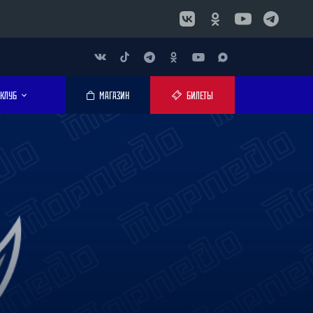
КЛУБ
МАГАЗИН
БИЛЕТЫ