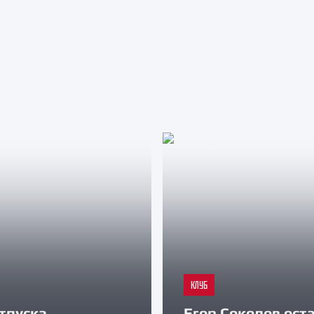
КЛУБ
тпуска
Егор Соколов оста