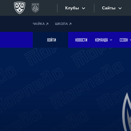
Клубы
Сайты
ЧАЙКА
ШКОЛА
Конференция «Запад»
Сайты
ВОЙТИ
НОВОСТИ
КОМАНДА
СЕЗОН
Дивизион Боброва
Лада
Видеотран
СКА
Хайлайты
Спартак
Торпедо
Текстовые
ХК Сочи
Интернет-
Дивизион Тарасова
Фотобанк
Динамо Мн
Динамо М
Приложе