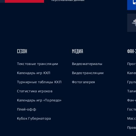
СЕЗОН
МЕДИА
ФАН-
Текстовые трансляции
Видеоматериалы
Прог
Календарь игр КХЛ
Видеотрансляции
Кале
Турнирные таблицы КХЛ
Фотогалерея
Груп
Статистика игроков
Тал
Календарь игр «Торпедо»
Фан-
Плей-офф
Гост
Кубок Губернатора
Масс
Прав