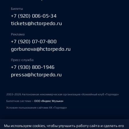
Билеты
+7 (920) 006-05-34
tickets@hctorpedo.ru
Реклама
+7 (920) 07-07-800
gorbunova@hctorpedo.ru
Пресс-служба
+7 (930) 800-1946
pressa@hctorpedo.ru
2003-2026 Автономная некоммерческая организация «Хоккейный клуб «Торпедо»
Билетная система —
ООО «Яндекс Музыка»
Условия пользования сайтами ХК «Торпедо»
Мы используем cookies, чтобы улучшить работу сайта и сделать его
Политика обработки персональных данных