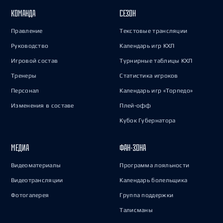
КОМАНДА
СЕЗОН
Правление
Текстовые трансляции
Руководство
Календарь игр КХЛ
Игровой состав
Турнирные таблицы КХЛ
Тренеры
Статистика игроков
Персонал
Календарь игр «Торпедо»
Изменения в составе
Плей-офф
Кубок Губернатора
МЕДИА
ФАН-ЗОНА
Видеоматериалы
Программа лояльности
Видеотрансляции
Календарь болельщика
Фотогалерея
Группа поддержки
Талисманы