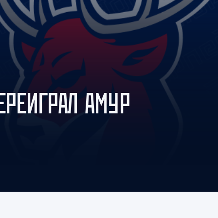
Амур
Барыс
Салават Юлаев
Сибирь
ЕРЕИГРАЛ АМУР