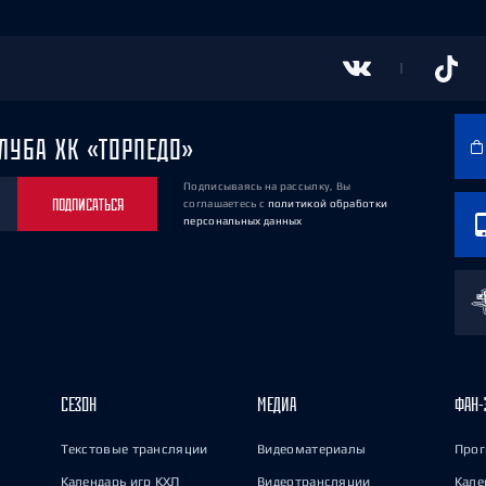
ЛУБА ХК «ТОРПЕДО»
Подписываясь на рассылку, Вы
ПОДПИСАТЬСЯ
соглашаетесь
с
политикой обработки
персональных данных
СЕЗОН
МЕДИА
ФАН-
Текстовые трансляции
Видеоматериалы
Прог
Календарь игр КХЛ
Видеотрансляции
Кале