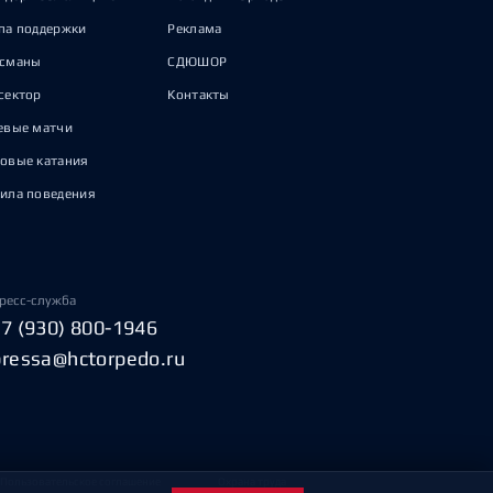
па поддержки
Реклама
исманы
СДЮШОР
сектор
Контакты
евые матчи
овые катания
ила поведения
ресс-служба
+7 (930) 800-1946
pressa@hctorpedo.ru
Пользовательское соглашение
Охрана труда