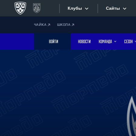
Клубы
Сайты
ЧАЙКА
ШКОЛА
Конференция «Запад»
Сайты
ВОЙТИ
НОВОСТИ
КОМАНДА
СЕЗОН
Дивизион Боброва
Лада
Видеотран
СКА
Хайлайты
Спартак
Торпедо
Текстовые
ХК Сочи
Интернет-
Дивизион Тарасова
Фотобанк
Динамо Мн
Динамо М
Приложе