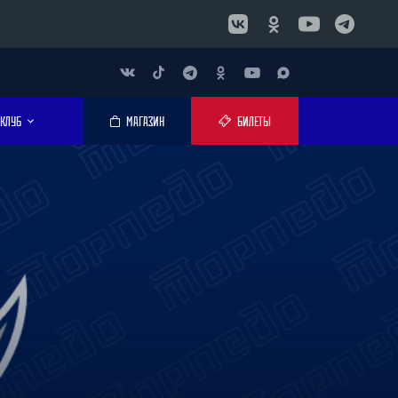
КЛУБ
МАГАЗИН
БИЛЕТЫ