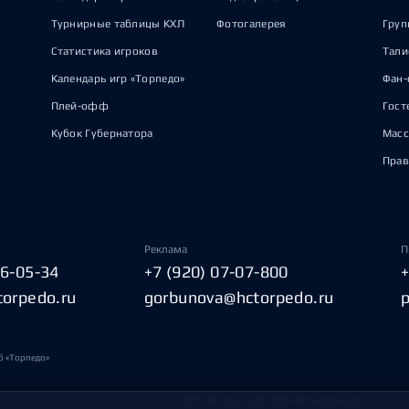
Турнирные таблицы КХЛ
Фотогалерея
Груп
Статистика игроков
Тал
Календарь игр «Торпедо»
Фан-
Плей-офф
Гост
Кубок Губернатора
Масс
Прав
Реклама
П
06-05-34
+7 (920) 07-07-800
torpedo.ru
gorbunova@hctorpedo.ru
б «Торпедо»
Политика обработки персональных данных