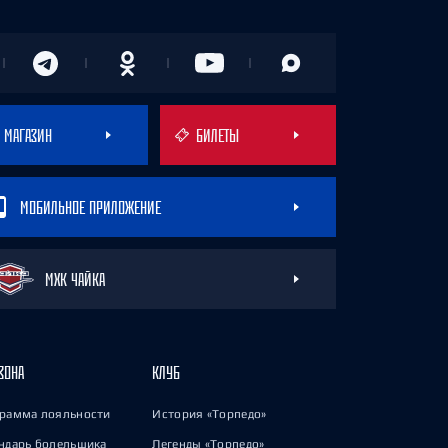
МАГАЗИН
БИЛЕТЫ
МОБИЛЬНОЕ ПРИЛОЖЕНИЕ
МХК ЧАЙКА
ЗОНА
КЛУБ
рамма лояльности
История «Торпедо»
ндарь болельщика
Легенды «Торпедо»