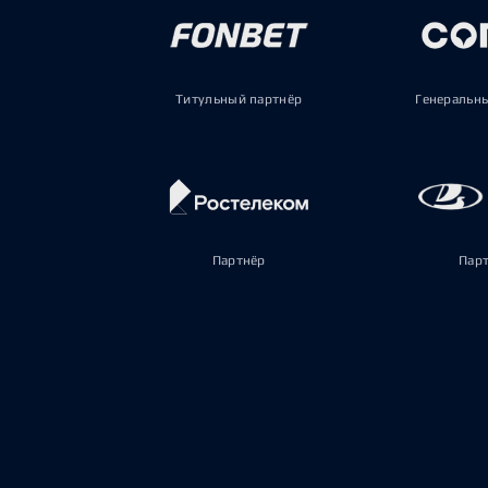
Титульный партнёр
Генеральн
Партнёр
Пар