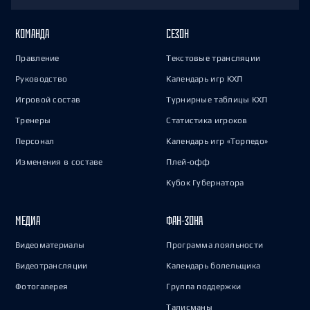
КОМАНДА
СЕЗОН
Правление
Текстовые трансляции
Руководство
Календарь игр КХЛ
Игровой состав
Турнирные таблицы КХЛ
Тренеры
Статистика игроков
Персонал
Календарь игр «Торпедо»
Изменения в составе
Плей-офф
Кубок Губернатора
МЕДИА
ФАН-ЗОНА
Видеоматериалы
Программа лояльности
Видеотрансляции
Календарь болельщика
Фотогалерея
Группа поддержки
Талисманы