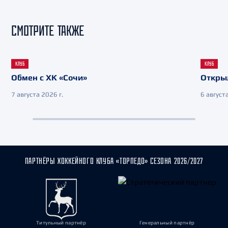
СМОТРИТЕ ТАКЖЕ
КЛУБ
КЛУБ
Обмен с ХК «Сочи»
Откры
7 августа 2026 г.
6 августа
ПАРТНЁРЫ ХОККЕЙНОГО КЛУБА «ТОРПЕДО» СЕЗОНА 2026/2027
Титульный партнёр
Генеральный партнёр