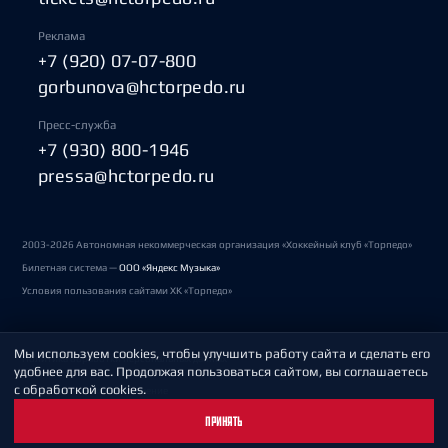
Реклама
+7 (920) 07-07-800
gorbunova@hctorpedo.ru
Пресс-служба
+7 (930) 800-1946
pressa@hctorpedo.ru
2003-2026 Автономная некоммерческая организация «Хоккейный клуб «Торпедо»
Билетная система —
ООО «Яндекс Музыка»
Условия пользования сайтами ХК «Торпедо»
Мы используем cookies, чтобы улучшить работу сайта и сделать его
Политика обработки персональных данных
удобнее для вас. Продолжая пользоваться сайтом, вы соглашаетесь
с обработкой cookies.
Пользовательское соглашение
ПРИНЯТЬ
Охрана труда