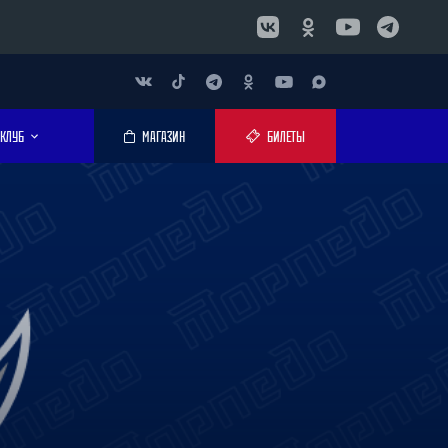
КЛУБ
МАГАЗИН
БИЛЕТЫ