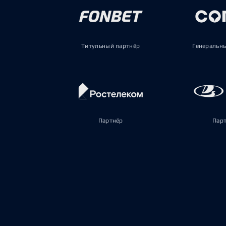
Титульный партнёр
Генеральн
Партнёр
Пар