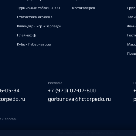
Турнирные таблицы КХЛ
Фотогалерея
Груп
Статистика игроков
Тал
Календарь игр «Торпедо»
Фан-
Плей-офф
Гост
Кубок Губернатора
Масс
Прав
Реклама
П
06-05-34
+7 (920) 07-07-800
torpedo.ru
gorbunova@hctorpedo.ru
б «Торпедо»
Политика обработки персональных данных