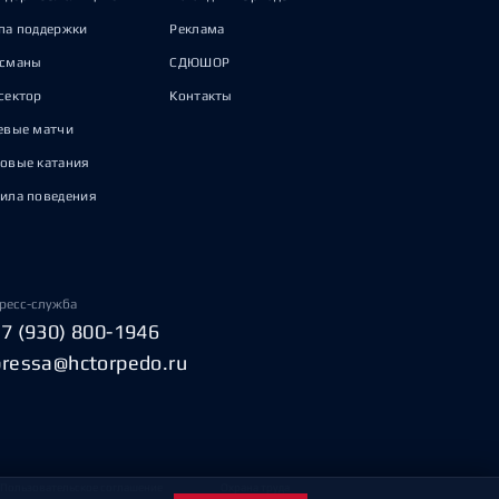
па поддержки
Реклама
исманы
СДЮШОР
сектор
Контакты
евые матчи
овые катания
ила поведения
ресс-служба
+7 (930) 800-1946
pressa@hctorpedo.ru
Пользовательское соглашение
Охрана труда