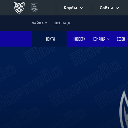
Клубы
Сайты
ЧАЙКА
ШКОЛА
Конференция «Запад»
Сайты
ВОЙТИ
НОВОСТИ
КОМАНДА
СЕЗОН
Дивизион Боброва
Лада
Видеотран
СКА
Хайлайты
Спартак
Торпедо
Текстовые
ХК Сочи
Интернет-
Дивизион Тарасова
Фотобанк
Динамо Мн
Динамо М
Приложе