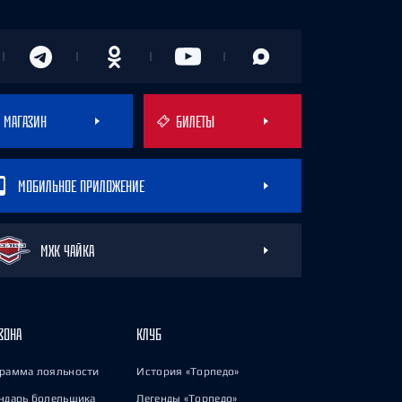
МАГАЗИН
БИЛЕТЫ
МОБИЛЬНОЕ ПРИЛОЖЕНИЕ
МХК ЧАЙКА
ЗОНА
КЛУБ
рамма лояльности
История «Торпедо»
ндарь болельщика
Легенды «Торпедо»