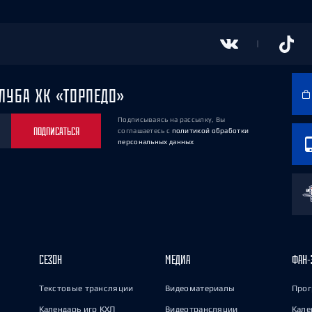
ЛУБА ХК «ТОРПЕДО»
Подписываясь на рассылку, Вы
ПОДПИСАТЬСЯ
соглашаетесь
с
политикой обработки
персональных данных
СЕЗОН
МЕДИА
ФАН-
Текстовые трансляции
Видеоматериалы
Прог
Календарь игр КХЛ
Видеотрансляции
Кале