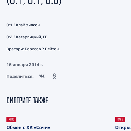
(0:1, 0:1, 0:0)
0:1 ? Клэй Уилсон
0:2 ? Кагарлицкий, ГБ
Вратари: Борисов ? Лейтон.
16 января 2014 г.
Поделиться:
СМОТРИТЕ ТАКЖЕ
КЛУБ
КЛУБ
Обмен с ХК «Сочи»
Откры