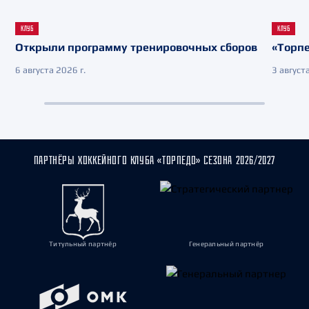
КЛУБ
КЛУБ
Открыли программу тренировочных сборов
«Торпе
6 августа 2026 г.
3 августа
ПАРТНЁРЫ ХОККЕЙНОГО КЛУБА «ТОРПЕДО» СЕЗОНА 2026/2027
Титульный партнёр
Генеральный партнёр