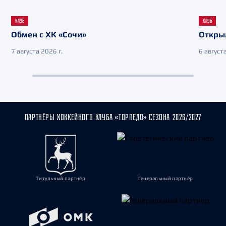
КЛУБ
КЛУБ
Обмен с ХК «Сочи»
Откры
7 августа 2026 г.
6 августа
ПАРТНЁРЫ ХОККЕЙНОГО КЛУБА «ТОРПЕДО» СЕЗОНА 2026/2027
Титульный партнёр
Генеральный партнёр