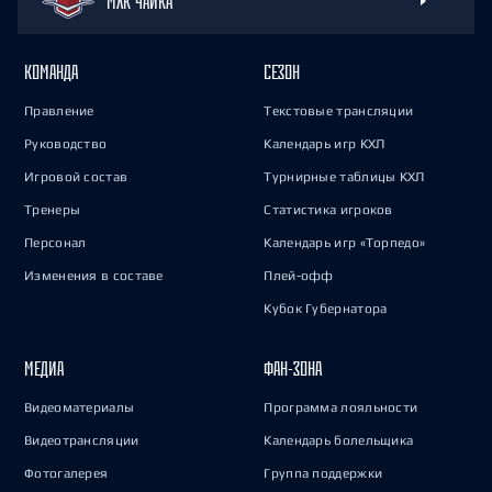
МХК ЧАЙКА
КОМАНДА
СЕЗОН
Правление
Текстовые трансляции
Руководство
Календарь игр КХЛ
Игровой состав
Турнирные таблицы КХЛ
Тренеры
Статистика игроков
Персонал
Календарь игр «Торпедо»
Изменения в составе
Плей-офф
Кубок Губернатора
МЕДИА
ФАН-ЗОНА
Видеоматериалы
Программа лояльности
Видеотрансляции
Календарь болельщика
Фотогалерея
Группа поддержки