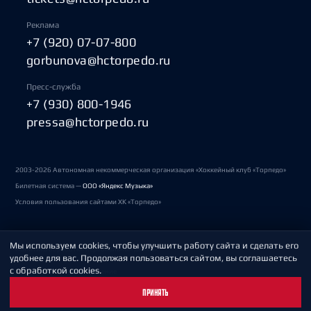
Реклама
+7 (920) 07-07-800
gorbunova@hctorpedo.ru
Пресс-служба
+7 (930) 800-1946
pressa@hctorpedo.ru
2003-2026 Автономная некоммерческая организация «Хоккейный клуб «Торпедо»
Билетная система —
ООО «Яндекс Музыка»
Условия пользования сайтами ХК «Торпедо»
Мы используем cookies, чтобы улучшить работу сайта и сделать его
Политика обработки персональных данных
удобнее для вас. Продолжая пользоваться сайтом, вы соглашаетесь
с обработкой cookies.
Пользовательское соглашение
ПРИНЯТЬ
Охрана труда