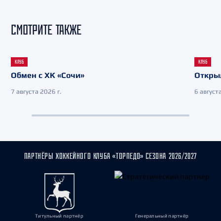
СМОТРИТЕ ТАКЖЕ
КЛУБ
КЛУБ
Обмен с ХК «Сочи»
Откры
7 августа 2026 г.
6 августа
ПАРТНЁРЫ ХОККЕЙНОГО КЛУБА «ТОРПЕДО» СЕЗОНА 2026/2027
Титульный партнёр
Генеральный партнёр