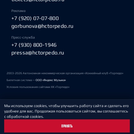
Реклама
+7 (920) 07-07-800
gorbunova@hctorpedo.ru
Пресс-служба
+7 (930) 800-1946
pressa@hctorpedo.ru
2003-2026 Автономная некоммерческая организация «Хоккейный клуб «Торпедо»
Билетная система —
ООО «Яндекс Музыка»
Условия пользования сайтами ХК «Торпедо»
Мы используем cookies, чтобы улучшить работу сайта и сделать его
Политика обработки персональных данных
удобнее для вас. Продолжая пользоваться сайтом, вы соглашаетесь
с обработкой cookies.
Пользовательское соглашение
ПРИНЯТЬ
Охрана труда