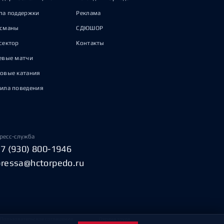
па поддержки
Реклама
исманы
СДЮШОР
сектор
Контакты
евые матчи
овые катания
ила поведения
ресс-служба
+7 (930) 800-1946
pressa@hctorpedo.ru
Пользовательское соглашение
Охрана труда