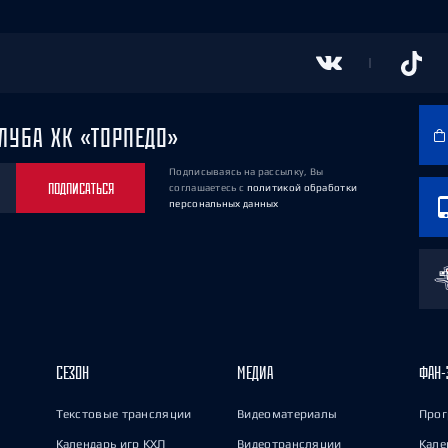
ЛУБА ХК «ТОРПЕДО»
Подписываясь на рассылку, Вы
ПОДПИСАТЬСЯ
соглашаетесь
с
политикой обработки
персональных данных
СЕЗОН
МЕДИА
ФАН-
Текстовые трансляции
Видеоматериалы
Прог
Календарь игр КХЛ
Видеотрансляции
Кале