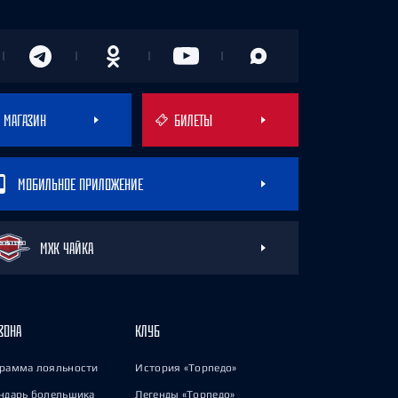
МАГАЗИН
БИЛЕТЫ
МОБИЛЬНОЕ ПРИЛОЖЕНИЕ
МХК ЧАЙКА
ЗОНА
КЛУБ
рамма лояльности
История «Торпедо»
ндарь болельщика
Легенды «Торпедо»