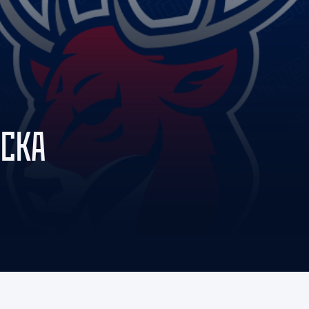
Амур
Барыс
Салават Юлаев
Сибирь
 СКА