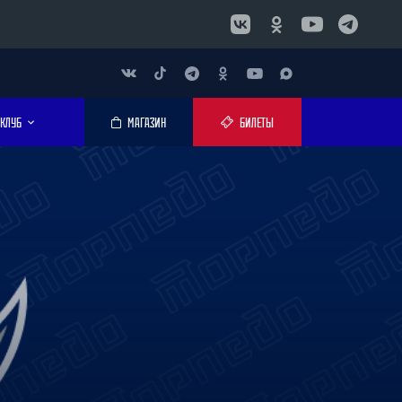
КЛУБ
МАГАЗИН
БИЛЕТЫ