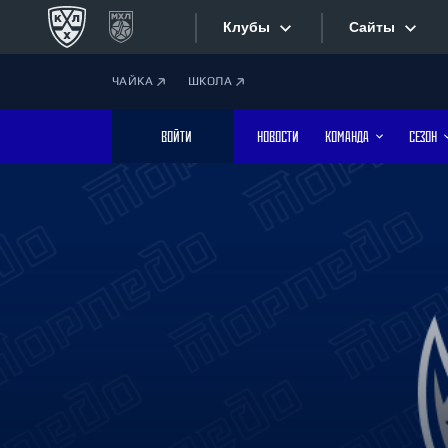
Клубы
Сайты
ЧАЙКА
ШКОЛА
Конференция «Запад»
Сайты
ВОЙТИ
НОВОСТИ
КОМАНДА
СЕЗОН
Дивизион Боброва
Лада
Видеотран
СКА
Хайлайты
Спартак
Торпедо
Текстовые
ХК Сочи
Интернет-
Дивизион Тарасова
Фотобанк
Динамо Мн
Динамо М
Приложе