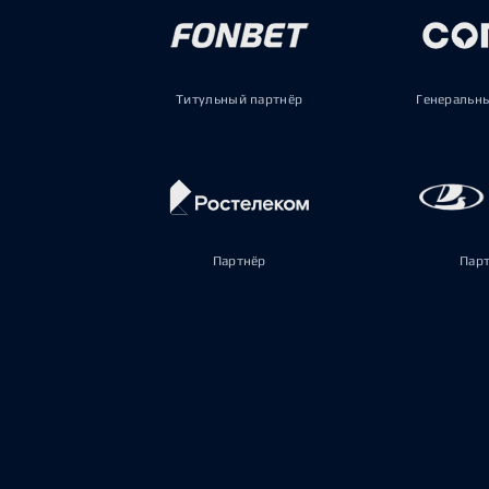
Титульный партнёр
Генеральн
Партнёр
Пар