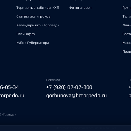
Турнирные таблицы КХЛ
Фотогалерея
Груп
Статистика игроков
Тал
Календарь игр «Торпедо»
Фан-
Плей-офф
Гост
Кубок Губернатора
Масс
Прав
Реклама
П
06-05-34
+7 (920) 07-07-800
torpedo.ru
gorbunova@hctorpedo.ru
б «Торпедо»
Политика обработки персональных данных