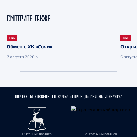
СМОТРИТЕ ТАКЖЕ
КЛУБ
КЛУБ
Обмен с ХК «Сочи»
Откры
7 августа 2026 г.
6 августа
ПАРТНЁРЫ ХОККЕЙНОГО КЛУБА «ТОРПЕДО» СЕЗОНА 2026/2027
Титульный партнёр
Генеральный партнёр