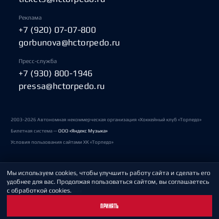
Реклама
+7 (920) 07-07-800
gorbunova@hctorpedo.ru
Пресс-служба
+7 (930) 800-1946
pressa@hctorpedo.ru
2003-2026 Автономная некоммерческая организация «Хоккейный клуб «Торпедо»
Билетная система —
ООО «Яндекс Музыка»
Условия пользования сайтами ХК «Торпедо»
Мы используем cookies, чтобы улучшить работу сайта и сделать его
Политика обработки персональных данных
удобнее для вас. Продолжая пользоваться сайтом, вы соглашаетесь
с обработкой cookies.
Пользовательское соглашение
ПРИНЯТЬ
Охрана труда