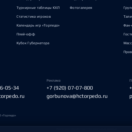
Турнирные таблицы КХЛ
Фотогалерея
Груп
Статистика игроков
Тал
Календарь игр «Торпедо»
Фан-
Плей-офф
Гост
Кубок Губернатора
Масс
Прав
Реклама
П
06-05-34
+7 (920) 07-07-800
torpedo.ru
gorbunova@hctorpedo.ru
б «Торпедо»
Политика обработки персональных данных