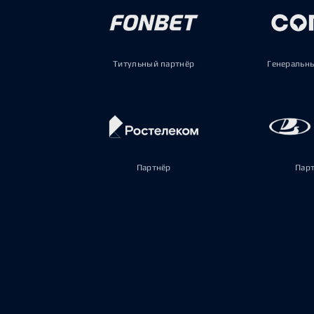
Титульный партнёр
Генеральн
Партнёр
Пар