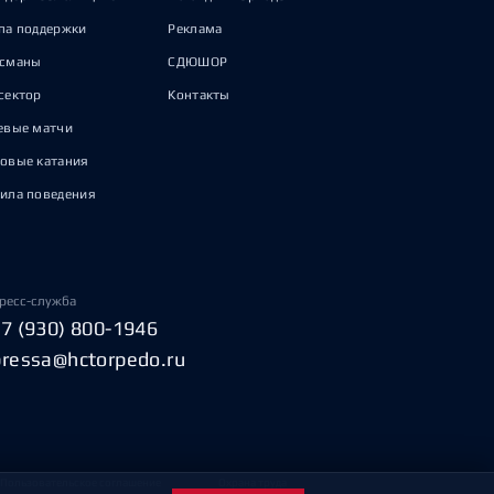
па поддержки
Реклама
исманы
СДЮШОР
сектор
Контакты
евые матчи
овые катания
ила поведения
ресс-служба
+7 (930) 800-1946
pressa@hctorpedo.ru
Пользовательское соглашение
Охрана труда