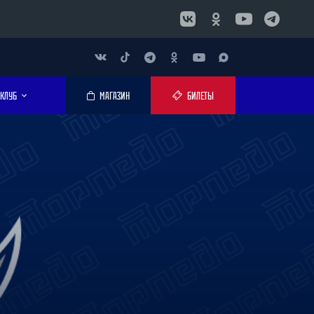
КЛУБ
МАГАЗИН
БИЛЕТЫ