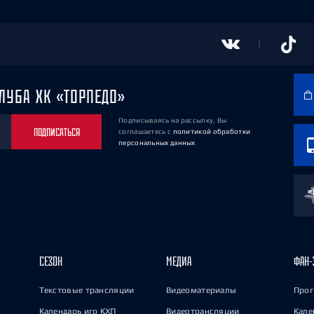
ЛУБА ХК «ТОРПЕДО»
Подписываясь на рассылку, Вы
ПОДПИСАТЬСЯ
соглашаетесь
с
политикой обработки
персональных данных
СЕЗОН
МЕДИА
ФАН-
Текстовые трансляции
Видеоматериалы
Прог
Календарь игр КХЛ
Видеотрансляции
Кале