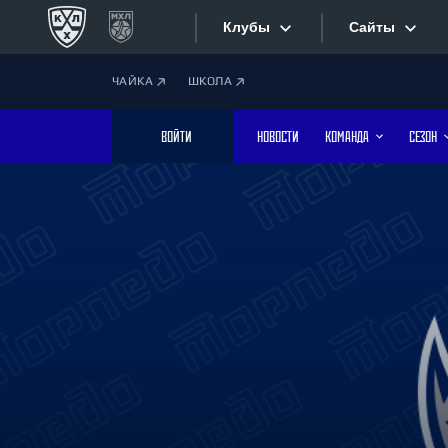
Клубы
Сайты
ЧАЙКА
ШКОЛА
Конференция «Запад»
Сайты
ВОЙТИ
НОВОСТИ
КОМАНДА
СЕЗОН
Дивизион Боброва
Лада
Видеотран
СКА
Хайлайты
Спартак
Торпедо
Текстовые
ХК Сочи
Интернет-
Дивизион Тарасова
Фотобанк
Динамо Мн
Динамо М
Приложе