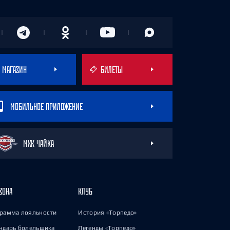
МАГАЗИН
БИЛЕТЫ
МОБИЛЬНОЕ ПРИЛОЖЕНИЕ
МХК ЧАЙКА
ЗОНА
КЛУБ
рамма лояльности
История «Торпедо»
ндарь болельщика
Легенды «Торпедо»