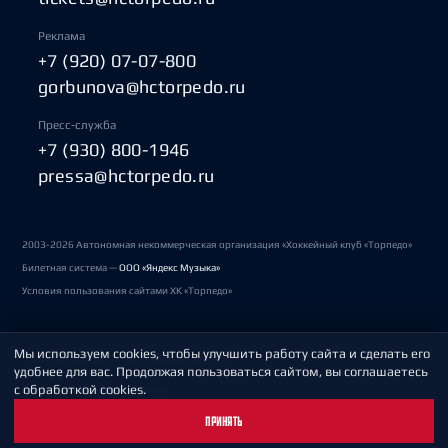
Реклама
+7 (920) 07-07-800
gorbunova@hctorpedo.ru
Пресс-служба
+7 (930) 800-1946
pressa@hctorpedo.ru
2003-2026 Автономная некоммерческая организация «Хоккейный клуб «Торпедо»
Билетная система —
ООО «Яндекс Музыка»
Условия пользования сайтами ХК «Торпедо»
Мы используем cookies, чтобы улучшить работу сайта и сделать его
Политика обработки персональных данных
удобнее для вас. Продолжая пользоваться сайтом, вы соглашаетесь
с обработкой cookies.
Пользовательское соглашение
ПРИНЯТЬ
Охрана труда