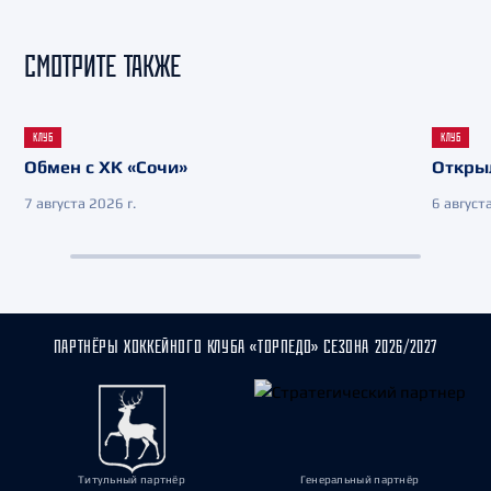
СМОТРИТЕ ТАКЖЕ
КЛУБ
КЛУБ
Обмен с ХК «Сочи»
Откры
7 августа 2026 г.
6 августа
ПАРТНЁРЫ ХОККЕЙНОГО КЛУБА «ТОРПЕДО» СЕЗОНА 2026/2027
Титульный партнёр
Генеральный партнёр