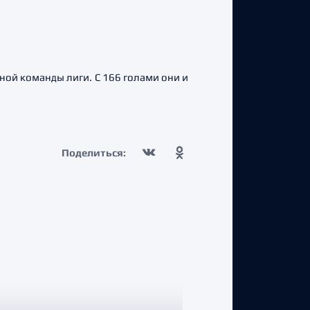
ой команды лиги. С 166 голами они и
Поделиться: