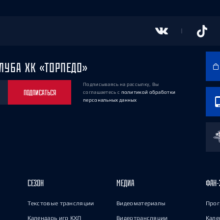
ЛУБА ХК «ТОРПЕДО»
Подписываясь на рассылку, Вы
ПОДПИСАТЬСЯ
соглашаетесь
с
политикой обработки
персональных данных
СЕЗОН
МЕДИА
ФАН-
Текстовые трансляции
Видеоматериалы
Прог
Календарь игр КХЛ
Видеотрансляции
Кале