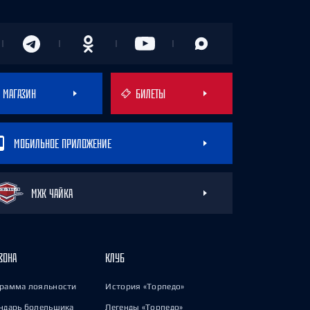
МАГАЗИН
БИЛЕТЫ
МОБИЛЬНОЕ ПРИЛОЖЕНИЕ
МХК ЧАЙКА
ЗОНА
КЛУБ
рамма лояльности
История «Торпедо»
ндарь болельщика
Легенды «Торпедо»