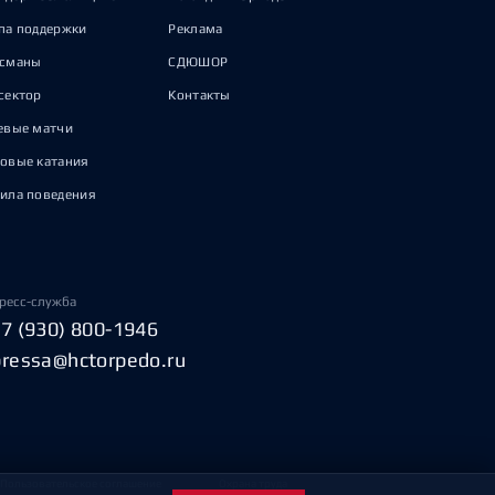
па поддержки
Реклама
исманы
СДЮШОР
сектор
Контакты
евые матчи
овые катания
ила поведения
ресс-служба
+7 (930) 800-1946
pressa@hctorpedo.ru
Пользовательское соглашение
Охрана труда