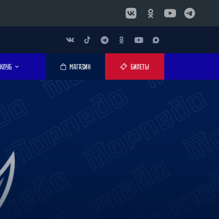
КЛУБ
МАГАЗИН
БИЛЕТЫ