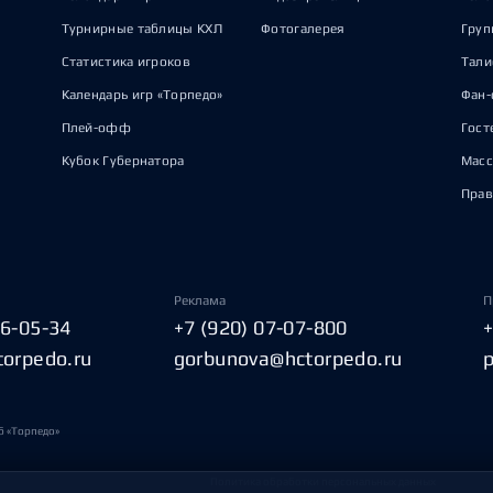
Турнирные таблицы КХЛ
Фотогалерея
Груп
Статистика игроков
Тал
Календарь игр «Торпедо»
Фан-
Плей-офф
Гост
Кубок Губернатора
Масс
Прав
Реклама
П
06-05-34
+7 (920) 07-07-800
torpedo.ru
gorbunova@hctorpedo.ru
б «Торпедо»
Политика обработки персональных данных