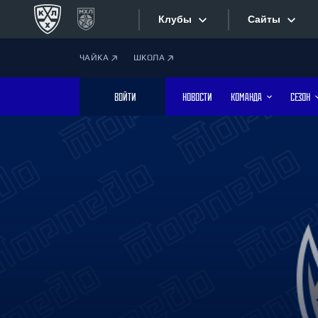
Клубы
Сайты
ЧАЙКА
ШКОЛА
Конференция «Запад»
Сайты
ВОЙТИ
НОВОСТИ
КОМАНДА
СЕЗОН
Дивизион Боброва
Лада
Видеотран
СКА
Хайлайты
Спартак
Торпедо
Текстовые
ХК Сочи
Интернет-
Дивизион Тарасова
Фотобанк
Динамо Мн
Динамо М
Приложе