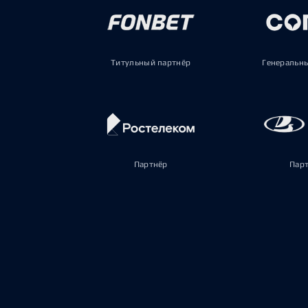
Титульный партнёр
Генеральн
Партнёр
Пар