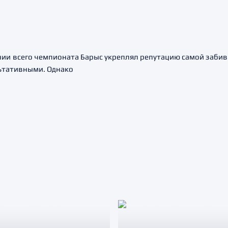
ии всего чемпионата Барыс укреплял репутацию самой забивн
льтативными. Однако