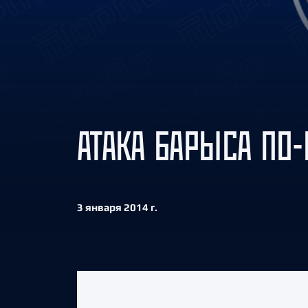
Локомотив
Северсталь
ЦСКА
Шанхайские Драконы
АТАКА БАРЫСА ПО
3 января 2014 г.