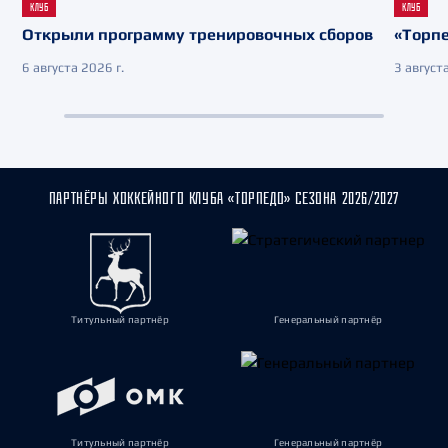
КЛУБ
КЛУБ
Открыли программу тренировочных сборов
«Торпе
6 августа 2026 г.
3 августа
ПАРТНЁРЫ ХОККЕЙНОГО КЛУБА «ТОРПЕДО» СЕЗОНА 2026/2027
Титульный партнёр
Генеральный партнёр
Титульный партнёр
Генеральный партнёр