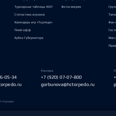
Турнирные таблицы КХЛ
Фотогалерея
Груп
Статистика игроков
Тал
Календарь игр «Торпедо»
Фан-
Плей-офф
Гост
Кубок Губернатора
Масс
Прав
Реклама
П
06-05-34
+7 (920) 07-07-800
torpedo.ru
gorbunova@hctorpedo.ru
б «Торпедо»
Политика обработки персональных данных