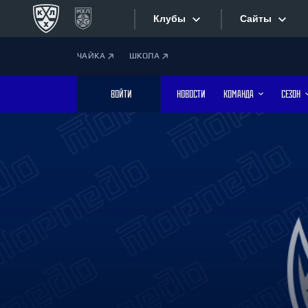
Клубы
Сайты
ЧАЙКА
ШКОЛА
Конференция «Запад»
Сайты
ВОЙТИ
НОВОСТИ
КОМАНДА
СЕЗОН
Дивизион Боброва
Лада
Видеотран
СКА
Хайлайты
Спартак
Торпедо
Текстовые
ХК Сочи
Интернет-
Дивизион Тарасова
Фотобанк
Динамо Мн
Динамо М
Приложе