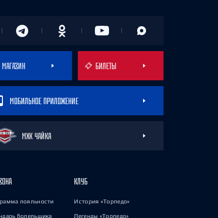
МАГАЗИН
БИЛЕТЫ
МОБИЛЬНОЕ ПРИЛОЖЕНИЕ
МХК ЧАЙКА
ЗОНА
КЛУБ
рамма лояльности
История «Торпедо»
ндарь болельщика
Легенды «Торпедо»