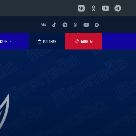
КЛУБ
МАГАЗИН
БИЛЕТЫ