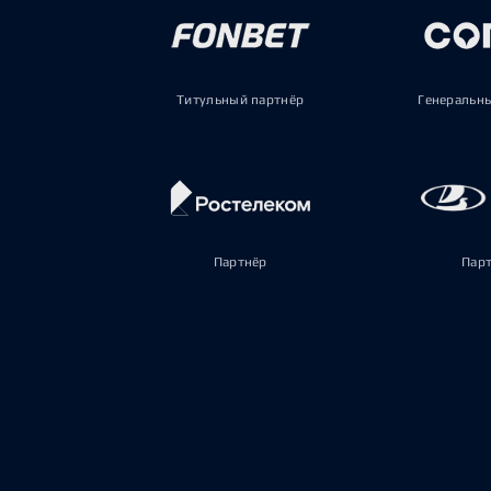
Титульный партнёр
Генеральн
Партнёр
Пар