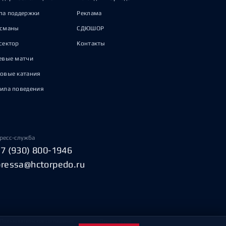
па поддержки
Реклама
исманы
СДЮШОР
сектор
Контакты
евые матчи
овые катания
ила поведения
ресс-служба
+7 (930) 800-1946
pressa@hctorpedo.ru
Пользовательское соглашение
Охрана труда