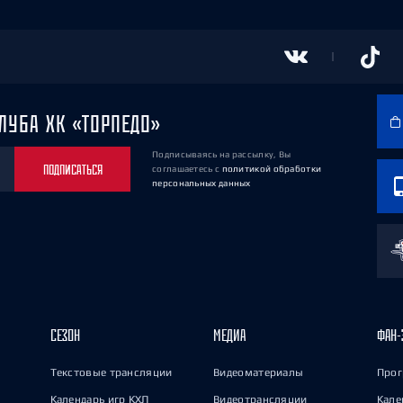
ЛУБА ХК «ТОРПЕДО»
Подписываясь на рассылку, Вы
ПОДПИСАТЬСЯ
соглашаетесь
с
политикой обработки
персональных данных
СЕЗОН
МЕДИА
ФАН-
Текстовые трансляции
Видеоматериалы
Прог
Календарь игр КХЛ
Видеотрансляции
Кале