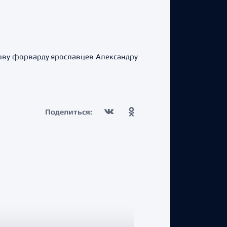
ову форварду ярославцев Александру
Поделиться: