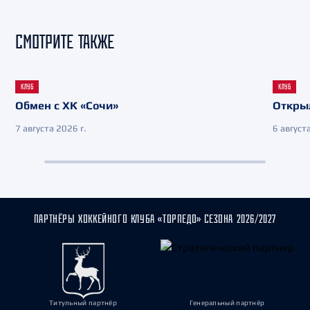
СМОТРИТЕ ТАКЖЕ
КЛУБ
КЛУБ
Обмен с ХК «Сочи»
Откры
7 августа 2026 г.
6 августа
ПАРТНЁРЫ ХОККЕЙНОГО КЛУБА «ТОРПЕДО» СЕЗОНА 2026/2027
Титульный партнёр
Генеральный партнёр