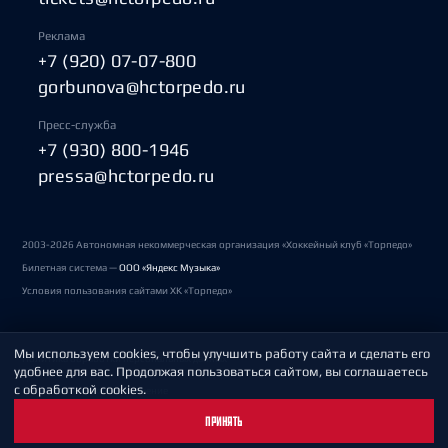
Реклама
+7 (920) 07-07-800
gorbunova@hctorpedo.ru
Пресс-служба
+7 (930) 800-1946
pressa@hctorpedo.ru
2003-2026 Автономная некоммерческая организация «Хоккейный клуб «Торпедо»
Билетная система —
ООО «Яндекс Музыка»
Условия пользования сайтами ХК «Торпедо»
Мы используем cookies, чтобы улучшить работу сайта и сделать его
Политика обработки персональных данных
удобнее для вас. Продолжая пользоваться сайтом, вы соглашаетесь
с обработкой cookies.
Пользовательское соглашение
ПРИНЯТЬ
Охрана труда