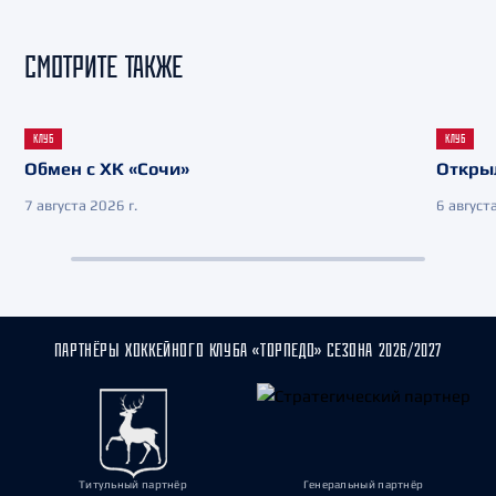
СМОТРИТЕ ТАКЖЕ
КЛУБ
КЛУБ
Обмен с ХК «Сочи»
Откры
7 августа 2026 г.
6 августа
ПАРТНЁРЫ ХОККЕЙНОГО КЛУБА «ТОРПЕДО» СЕЗОНА 2026/2027
Титульный партнёр
Генеральный партнёр