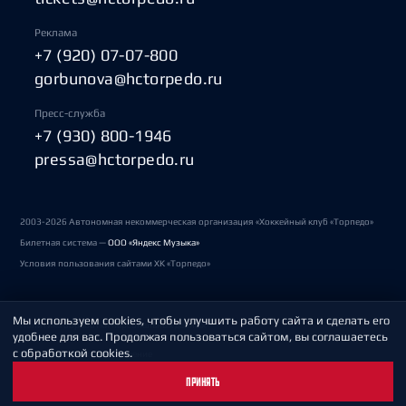
Реклама
+7 (920) 07-07-800
gorbunova@hctorpedo.ru
Пресс-служба
+7 (930) 800-1946
pressa@hctorpedo.ru
2003-2026 Автономная некоммерческая организация «Хоккейный клуб «Торпедо»
Билетная система —
ООО «Яндекс Музыка»
Условия пользования сайтами ХК «Торпедо»
Мы используем cookies, чтобы улучшить работу сайта и сделать его
Политика обработки персональных данных
удобнее для вас. Продолжая пользоваться сайтом, вы соглашаетесь
с обработкой cookies.
Пользовательское соглашение
ПРИНЯТЬ
Охрана труда