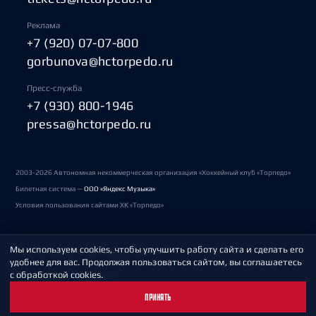
Реклама
+7 (920) 07-07-800
gorbunova@hctorpedo.ru
Пресс-служба
+7 (930) 800-1946
pressa@hctorpedo.ru
2003-2026 Автономная некоммерческая организация «Хоккейный клуб «Торпедо»
Билетная система —
ООО «Яндекс Музыка»
Условия пользования сайтами ХК «Торпедо»
Мы используем cookies, чтобы улучшить работу сайта и сделать его
Политика обработки персональных данных
удобнее для вас. Продолжая пользоваться сайтом, вы соглашаетесь
с обработкой cookies.
Пользовательское соглашение
ПРИНЯТЬ
Охрана труда