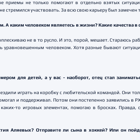
 приемы не только помогают в отдельно взятых ситуация
а не стремился участвовать. За всю свою карьеру был замечен 
м. А каким человеком являетесь в жизни? Какие качества в с
плескиваю не в то русло. И это, порой, мешает. Стараюсь р
ть уравновешенным человеком. Хотя разные бывают ситуаци
ером для детей, а у вас - наоборот, отец стал занимать
м ездили играть на коробку с любительской командой. Они тол
помогал и поддерживал. Потом они постепенно заявились в РХ
каких-то игровых элементах, помогаю в бросках. Правда, 
стия Аляевых? Отправите ли сына в хоккей? Или он пойд