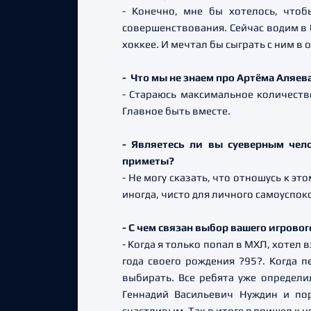
- Конечно, мне бы хотелось, чтоб
совершенствования. Сейчас водим в б
хоккее. И мечтал бы сыграть с ним в 
- Что мы не знаем про Артёма Аляева
- Стараюсь максимальное количество
Главное быть вместе.
- Являетесь ли вы суеверным чел
приметы?
- Не могу сказать, что отношусь к э
иногда, чисто для личного самоуспок
- С чем связан выбор вашего игрово
- Когда я только попал в МХЛ, хотел
года своего рождения ?95?. Когда 
выбирать. Все ребята уже определи
Геннадий Васильевич Нуждин и по
счастливым. Так в итоге я пришел к н