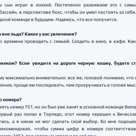
ы сын играл в хоккей. Постепенно развиваем его с сам
ассейн, в перспективе бокс, чтобы он умел постоять за себя.
одной команде в будущем. Надеюсь, что все получится.
 вне льда? Какие у вас увлечения?
 времени проводить с семьей. Сходить в кино, в кафе. Как
овеком? Если увидите на дороге черную кошку, будете с
тому максимально внимательно: все же, головой понимаю, что
оения, проще им последовать, чем прокручивать в голове мысл
го номера?
 взять номер ?5?, но он был уже занят в основной команде Ва
первый раз попал в Торпедо, этот номер перешел к Вячесла
лись, а я никак не мог сделать свой выбор. Ко мне подош
рекомендовал, чтобы сумма цифр в номере соответствова
омеру ?45?, под которым играю и по сей день.