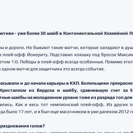
активе - уже более 30 шайб в Континентальной Хоккейной Л
ны и дороги. Но бывают такие матчи, которые западают в ду
 в плей-офф Йокериту. Подставил клюшку под бросок Макси
четом 1:0. Победы в плей-офф всегда особенные. Помимо это
в одном матче для защитника это всегда событие.
асывали и до начала карьеры в КХЛ. Болельщики прекрасно 
исталлом из Бердска и шайбу, сравнявшую счет за 5
тные шайбы на молодежном уровне тоже из разряда топ для
нились. Как и весь тот чемпионский плей-офф. Из других
да было 17 лет, и я был еще масочником в уже далеком 2012 г
 празднования голов?
а показываю на жену, которая переживает за меня на три