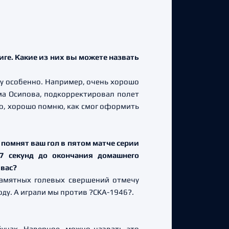
иге. Какие из них вы можете назвать
шу особенно. Например, очень хорошо
ма Осипова, подкорректировал полет
го, хорошо помню, как смог оформить
помнят ваш гол в пятом матче серии
7 секунд до окончания домашнего
 вас?
 памятных голевых свершений отмечу
оду. А играли мы против ?СКА-1946?.
бунах. Наверное, можно назвать это