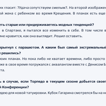
них гласит: ?Удача сопутствуем смелым?. На второй изображе
ой жена с ребенком во время Крещения. В планах есть еще 
ядеть старше или придерживаетесь модных тенденций?
н в Спартаке, я пытался все изменить в себе. В том числе
мне нравится, как она выглядит. Решил оставить.
прыгнул с парашютом. А каким был самый экстремальный
е решились?
оих планах. Но пока либо не хватает времени, либо просто
кже в свое время погружался с аквалангом вместе с Денисо
та.
ь в случае, если Торпедо в текущем сезоне добьется сво
ой Конференции?
идею для новой татуировки. Кубок Гагарина смотрелся бы на н