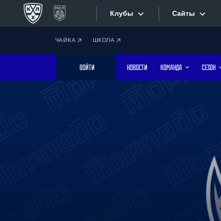
Клубы
Сайты
ЧАЙКА
ШКОЛА
Конференция «Запад»
Сайты
ВОЙТИ
НОВОСТИ
КОМАНДА
СЕЗОН
Дивизион Боброва
Лада
Видеотран
СКА
Хайлайты
Спартак
Торпедо
Текстовые
ХК Сочи
Интернет-
Дивизион Тарасова
Фотобанк
Динамо Мн
Динамо М
Приложе