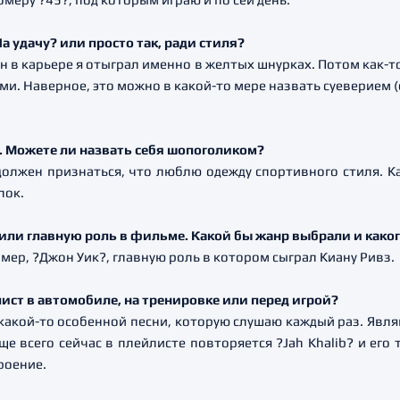
На удачу? или просто так, ради стиля?
н в карьере я отыграл именно в желтых шнурках. Потом как-то 
ми. Наверное, это можно в какой-то мере назвать суеверием (
. Можете ли назвать себя шопоголиком?
о должен признаться, что люблю одежду спортивного стиля. 
пок.
жили главную роль в фильме. Какой бы жанр выбрали и како
имер, ?Джон Уик?, главную роль в котором сыграл Киану Ривз.
-лист в автомобиле, на тренировке или перед игрой?
т какой-то особенной песни, которую слушаю каждый раз. Явл
е всего сейчас в плейлисте повторяется ?Jah Khalib? и его 
роение.