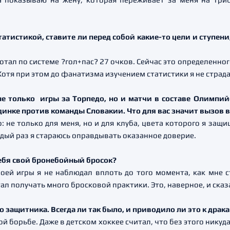
статистикой, ставите ли перед собой какие-то цели и ступен
ботал по системе ?гол+пас? 27 очков. Сейчас это определенно
 Хотя при этом до фанатизма изучением статистики я не страд
не только игры за Торпедо, но и матчи в составе Олимпий
динке против команды Словакии. Что для вас значит вызов 
: не только для меня, но и для клуба, цвета которого я защ
ждый раз я стараюсь оправдывать оказанное доверие.
себя свой бронебойный бросок?
воей игры я не наблюдал вплоть до того момента, как мне 
тал получать много бросковой практики. Это, наверное, и сказ
о защитника. Всегда ли так было, и приводило ли это к драка
вой борьбе. Даже в детском хоккее считал, что без этого ник