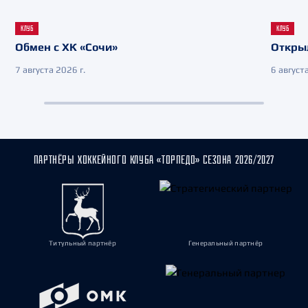
КЛУБ
КЛУБ
Обмен с ХК «Сочи»
Откры
7 августа 2026 г.
6 августа
ПАРТНЁРЫ ХОККЕЙНОГО КЛУБА «ТОРПЕДО» СЕЗОНА 2026/2027
Титульный партнёр
Генеральный партнёр