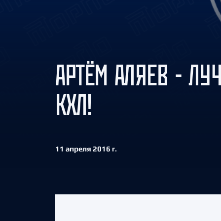
Локомотив
Северсталь
ЦСКА
Шанхайские Драконы
АРТЁМ АЛЯЕВ - Л
КХЛ!
11 апреля 2016 г.