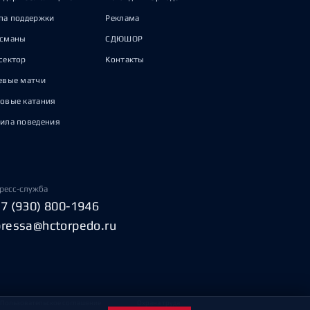
па поддержки
Реклама
исманы
СДЮШОР
сектор
Контакты
евые матчи
овые катания
ила поведения
ресс-служба
+7 (930) 800-1946
pressa@hctorpedo.ru
Пользовательское соглашение
Охрана труда