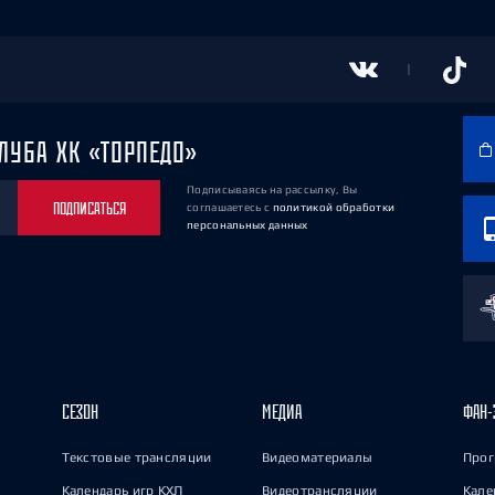
ЛУБА ХК «ТОРПЕДО»
Подписываясь на рассылку, Вы
ПОДПИСАТЬСЯ
соглашаетесь
с
политикой обработки
персональных данных
СЕЗОН
МЕДИА
ФАН-
Текстовые трансляции
Видеоматериалы
Прог
Календарь игр КХЛ
Видеотрансляции
Кале