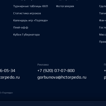
Турнирные таблицы КХЛ
Фотогалерея
Груп
Статистика игроков
Тал
Календарь игр «Торпедо»
Фан-
Плей-офф
Гост
Кубок Губернатора
Масс
Прав
Реклама
П
06-05-34
+7 (920) 07-07-800
torpedo.ru
gorbunova@hctorpedo.ru
б «Торпедо»
Политика обработки персональных данных