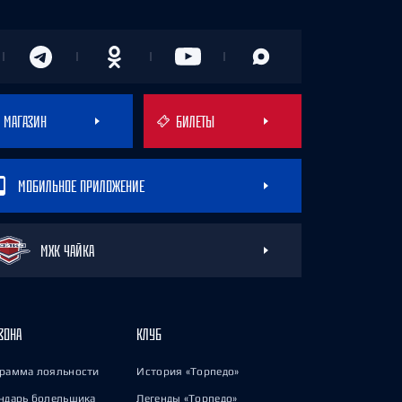
МАГАЗИН
БИЛЕТЫ
МОБИЛЬНОЕ ПРИЛОЖЕНИЕ
МХК ЧАЙКА
ЗОНА
КЛУБ
рамма лояльности
История «Торпедо»
ндарь болельщика
Легенды «Торпедо»