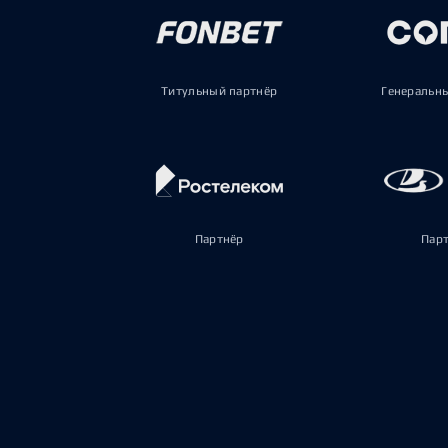
Титульный партнёр
Генеральн
Партнёр
Пар