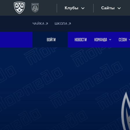
Клубы
Сайты
ЧАЙКА
ШКОЛА
Конференция «Запад»
Сайты
ВОЙТИ
НОВОСТИ
КОМАНДА
СЕЗОН
Дивизион Боброва
Лада
Видеотран
СКА
Хайлайты
Спартак
Торпедо
Текстовые
ХК Сочи
Интернет-
Дивизион Тарасова
Фотобанк
Динамо Мн
Динамо М
Приложе