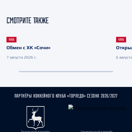
СМОТРИТЕ ТАКЖЕ
КЛУБ
КЛУБ
Обмен с ХК «Сочи»
Откры
7 августа 2026 г.
6 августа
ПАРТНЁРЫ ХОККЕЙНОГО КЛУБА «ТОРПЕДО» СЕЗОНА 2026/2027
Титульный партнёр
Генеральный партнёр