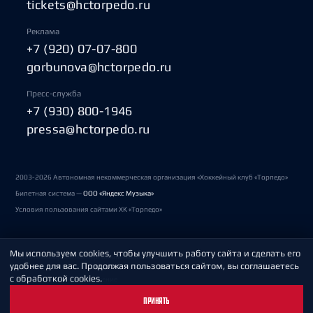
tickets@hctorpedo.ru
Реклама
+7 (920) 07-07-800
gorbunova@hctorpedo.ru
Пресс-служба
+7 (930) 800-1946
pressa@hctorpedo.ru
2003-2026 Автономная некоммерческая организация «Хоккейный клуб «Торпедо»
Билетная система —
ООО «Яндекс Музыка»
Условия пользования сайтами ХК «Торпедо»
Мы используем cookies, чтобы улучшить работу сайта и сделать его
Политика обработки персональных данных
удобнее для вас. Продолжая пользоваться сайтом, вы соглашаетесь
с обработкой cookies.
Пользовательское соглашение
ПРИНЯТЬ
Охрана труда