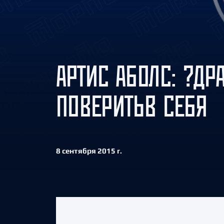
Локомотив
Северсталь
ЦСКА
Шанхайские Драконы
АРТИС АБОЛС: ?ДР
ПОВЕРИТЬВ СЕБЯ
8 сентября 2015 г.