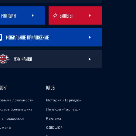
МАГАЗИН
БИЛЕТЫ
МОБИЛЬНОЕ ПРИЛОЖЕНИЕ
МХК ЧАЙКА
ЗОНА
КЛУБ
рамма лояльности
История «Торпедо»
ндарь болельщика
Легенды «Торпедо»
па поддержки
Реклама
исманы
СДЮШОР