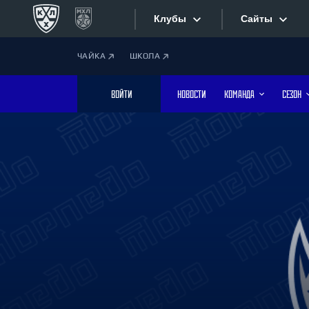
Клубы
Сайты
ЧАЙКА
ШКОЛА
Конференция «Запад»
Сайты
ВОЙТИ
НОВОСТИ
КОМАНДА
СЕЗОН
Дивизион Боброва
Лада
Видеотран
СКА
Хайлайты
Спартак
Торпедо
Текстовые
ХК Сочи
Интернет-
Дивизион Тарасова
Фотобанк
Динамо Мн
Динамо М
Приложе