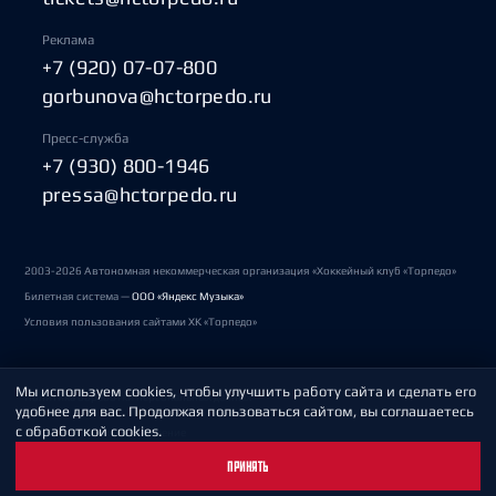
Реклама
+7 (920) 07-07-800
gorbunova@hctorpedo.ru
Пресс-служба
+7 (930) 800-1946
pressa@hctorpedo.ru
2003-2026 Автономная некоммерческая организация «Хоккейный клуб «Торпедо»
Билетная система —
ООО «Яндекс Музыка»
Условия пользования сайтами ХК «Торпедо»
Мы используем cookies, чтобы улучшить работу сайта и сделать его
Политика обработки персональных данных
удобнее для вас. Продолжая пользоваться сайтом, вы соглашаетесь
с обработкой cookies.
Пользовательское соглашение
ПРИНЯТЬ
Охрана труда