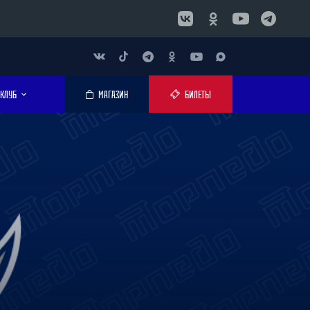
КЛУБ
МАГАЗИН
БИЛЕТЫ