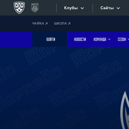
Клубы
Сайты
ЧАЙКА
ШКОЛА
Конференция «Запад»
Сайты
ВОЙТИ
НОВОСТИ
КОМАНДА
СЕЗОН
Дивизион Боброва
Лада
Видеотран
СКА
Хайлайты
Спартак
Торпедо
Текстовые
ХК Сочи
Интернет-
Дивизион Тарасова
Фотобанк
Динамо Мн
Динамо М
Приложе