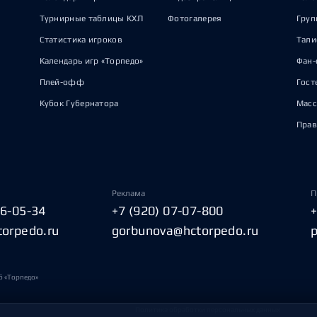
Турнирные таблицы КХЛ
Фотогалерея
Груп
Статистика игроков
Тал
Календарь игр «Торпедо»
Фан-
Плей-офф
Гост
Кубок Губернатора
Масс
Прав
Реклама
П
06-05-34
+7 (920) 07-07-800
torpedo.ru
gorbunova@hctorpedo.ru
б «Торпедо»
Политика обработки персональных данных