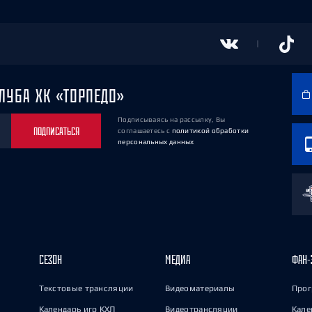
ЛУБА ХК «ТОРПЕДО»
Подписываясь на рассылку, Вы
ПОДПИСАТЬСЯ
соглашаетесь
с
политикой обработки
персональных данных
СЕЗОН
МЕДИА
ФАН-
Текстовые трансляции
Видеоматериалы
Прог
Календарь игр КХЛ
Видеотрансляции
Кале