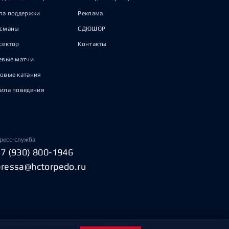
па поддержки
Реклама
исманы
СДЮШОР
сектор
Контакты
евые матчи
овые катания
ила поведения
ресс-служба
+7 (930) 800-1946
pressa@hctorpedo.ru
Пользовательское соглашение
Охрана труда