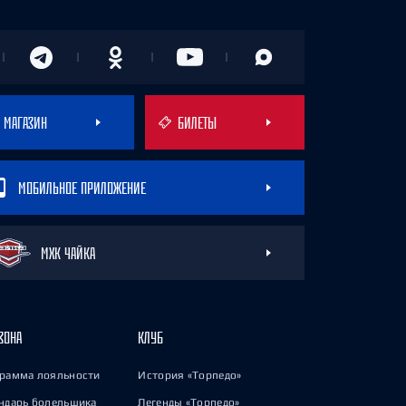
МАГАЗИН
БИЛЕТЫ
МОБИЛЬНОЕ ПРИЛОЖЕНИЕ
МХК ЧАЙКА
ЗОНА
КЛУБ
рамма лояльности
История «Торпедо»
ндарь болельщика
Легенды «Торпедо»