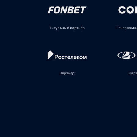
Титульный партнёр
Генеральн
Партнёр
Пар