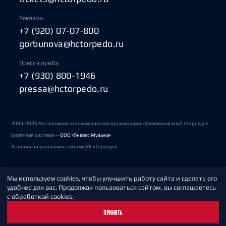
Реклама
+7 (920) 07-07-800
gorbunova@hctorpedo.ru
Пресс-служба
+7 (930) 800-1946
pressa@hctorpedo.ru
2003-2026 Автономная некоммерческая организация «Хоккейный клуб «Торпедо»
Билетная система —
ООО «Яндекс Музыка»
Условия пользования сайтами ХК «Торпедо»
Мы используем cookies, чтобы улучшить работу сайта и сделать его
Политика обработки персональных данных
удобнее для вас. Продолжая пользоваться сайтом, вы соглашаетесь
с обработкой cookies.
Пользовательское соглашение
ПРИНЯТЬ
Охрана труда