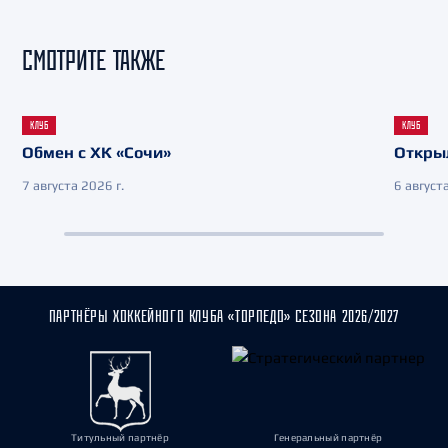
СМОТРИТЕ ТАКЖЕ
КЛУБ
КЛУБ
Обмен с ХК «Сочи»
Откры
7 августа 2026 г.
6 августа
ПАРТНЁРЫ ХОККЕЙНОГО КЛУБА «ТОРПЕДО» СЕЗОНА 2026/2027
Титульный партнёр
Генеральный партнёр