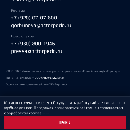
Реклама
+7 (920) 07-07-800
gorbunova@hctorpedo.ru
Пресс-служба
+7 (930) 800-1946
pressa@hctorpedo.ru
2003-2026 Автономная некоммерческая организация «Хоккейный клуб «Торпедо»
Билетная система —
ООО «Яндекс Музыка»
Условия пользования сайтами ХК «Торпедо»
Мы используем cookies, чтобы улучшить работу сайта и сделать его
Политика обработки персональных данных
удобнее для вас. Продолжая пользоваться сайтом, вы соглашаетесь
с обработкой cookies.
Пользовательское соглашение
ПРИНЯТЬ
Охрана труда