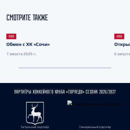
СМОТРИТЕ ТАКЖЕ
КЛУБ
КЛУБ
Обмен с ХК «Сочи»
Откры
7 августа 2026 г.
6 августа
ПАРТНЁРЫ ХОККЕЙНОГО КЛУБА «ТОРПЕДО» СЕЗОНА 2026/2027
Титульный партнёр
Генеральный партнёр