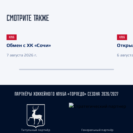
СМОТРИТЕ ТАКЖЕ
КЛУБ
КЛУБ
Обмен с ХК «Сочи»
Откры
7 августа 2026 г.
6 августа
ПАРТНЁРЫ ХОККЕЙНОГО КЛУБА «ТОРПЕДО» СЕЗОНА 2026/2027
Титульный партнёр
Генеральный партнёр