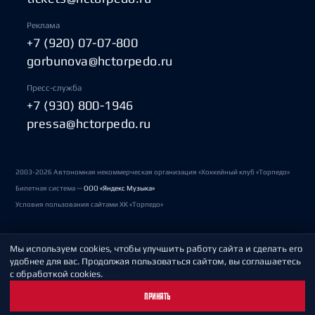
Реклама
+7 (920) 07-07-800
gorbunova@hctorpedo.ru
Пресс-служба
+7 (930) 800-1946
pressa@hctorpedo.ru
2003-2026 Автономная некоммерческая организация «Хоккейный клуб «Торпедо»
Билетная система —
ООО «Яндекс Музыка»
Условия пользования сайтами ХК «Торпедо»
Мы используем cookies, чтобы улучшить работу сайта и сделать его
Политика обработки персональных данных
удобнее для вас. Продолжая пользоваться сайтом, вы соглашаетесь
с обработкой cookies.
Пользовательское соглашение
ПРИНЯТЬ
Охрана труда