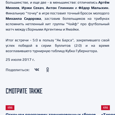
большинстве, и еще две - в меньшинстве: отличились
Артём
Михеев
,
Иржи Секач
,
Антон Глинкин
и
Фёдор Малыхин
.
Финальную "точку" в игре поставил точный бросок молодого
Михаила Сидорова
, заставив болельщиков на трибунах
вспомнить нетленный хит группы "Чайф" про футбольный
матч между сборными Аргентины и Ямайки.
Итог встречи - 5:0 в пользу "Ак Барса", закрепившего свой
успех победой в серии буллитов (2:0) и на время
возглавившего турнирную таблицу Кубка Губернатора.
25 июля 2017 г.
Поделиться:
СМОТРИТЕ ТАКЖЕ
КЛУБ
КЛУБ
Открыли программу тренировочных сборов
«Торпе