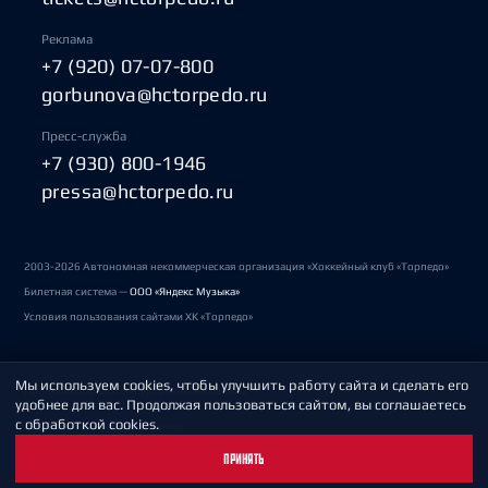
Реклама
+7 (920) 07-07-800
gorbunova@hctorpedo.ru
Пресс-служба
+7 (930) 800-1946
pressa@hctorpedo.ru
2003-2026 Автономная некоммерческая организация «Хоккейный клуб «Торпедо»
Билетная система —
ООО «Яндекс Музыка»
Условия пользования сайтами ХК «Торпедо»
Мы используем cookies, чтобы улучшить работу сайта и сделать его
Политика обработки персональных данных
удобнее для вас. Продолжая пользоваться сайтом, вы соглашаетесь
с обработкой cookies.
Пользовательское соглашение
ПРИНЯТЬ
Охрана труда