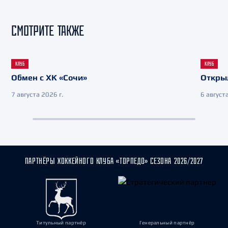
СМОТРИТЕ ТАКЖЕ
КЛУБ
КЛУБ
Обмен с ХК «Сочи»
Откры
7 августа 2026 г.
6 августа
ПАРТНЁРЫ ХОККЕЙНОГО КЛУБА «ТОРПЕДО» СЕЗОНА 2026/2027
Титульный партнёр
Генеральный партнёр