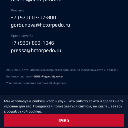
Реклама
+7 (920) 07-07-800
gorbunova@hctorpedo.ru
Пресс-служба
+7 (930) 800-1946
pressa@hctorpedo.ru
2003-2026 Автономная некоммерческая организация «Хоккейный клуб «Торпедо»
Билетная система —
ООО «Яндекс Музыка»
Условия пользования сайтами ХК «Торпедо»
Мы используем cookies, чтобы улучшить работу сайта и сделать его
Политика обработки персональных данных
удобнее для вас. Продолжая пользоваться сайтом, вы соглашаетесь
с обработкой cookies.
Пользовательское соглашение
ПРИНЯТЬ
Охрана труда