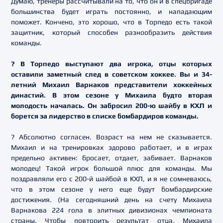
Думаю, тренеры рассчитывали на то, что он и в спецбригаде
большинства будет играть постоянно, и нападающим
поможет. Кончено, это хорошо, что в Торпедо есть такой
защитник, который способен разнообразить действия
команды.
? В Торпедо выступают два игрока, отцы которых
оставили заметный след в советском хоккее. Вы и 34-
летний Михаил Варнаков представители хоккейных
династий. В этом сезоне у Михаила будто вторая
молодость началась. Он забросил 200-ю шайбу в КХЛ и
борется за лидерство в списке бомбардиров команды.
? Абсолютно согласен. Возраст на нем не сказывается.
Михаил и на тренировках здорово работает, и в играх
предельно активен: бросает, отдает, забивает. Варнаков
молодец! Такой игрок большой плюс для команды. Мы
поздравляли его с 200-й шайбой в КХЛ, и я не сомневаюсь,
что в этом сезоне у него еще будут бомбардирские
достижения. (На сегодняшний день на счету Михаила
Варнакова 224 гола в элитных дивизионах чемпионата
страны. Чтобы повторить результат отца, Михаила