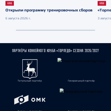
КЛУБ
КЛУБ
Открыли программу тренировочных сборов
«Торпе
6 августа 2026 г.
3 августа
ПАРТНЁРЫ ХОККЕЙНОГО КЛУБА «ТОРПЕДО» СЕЗОНА 2026/2027
Титульный партнёр
Генеральный партнёр