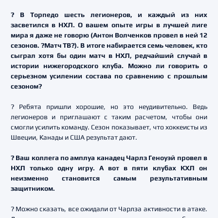
? В Торпедо шесть легионеров, и каждый из них
засветился в НХЛ. О вашем опыте игры в лучшей лиге
мира я даже не говорю (Антон Волченков провел в ней 12
сезонов. ?Матч ТВ?). В итоге набирается семь человек, кто
сыграл хотя бы один матч в НХЛ, редчайший случай в
истории нижегородского клуба. Можно ли говорить о
серьезном усилении состава по сравнению с прошлым
сезоном?
? Ребята пришли хорошие, но это неудивительно. Ведь
легионеров и приглашают с таким расчетом, чтобы они
смогли усилить команду. Сезон показывает, что хоккеисты из
Швеции, Канады и США результат дают.
? Ваш коллега по амплуа канадец Чарлз Геноуэй провел в
НХЛ только одну игру. А вот в пяти клубах КХЛ он
неизменно становится самым результативным
защитником.
? Можно сказать, все ожидали от Чарлза активности в атаке.