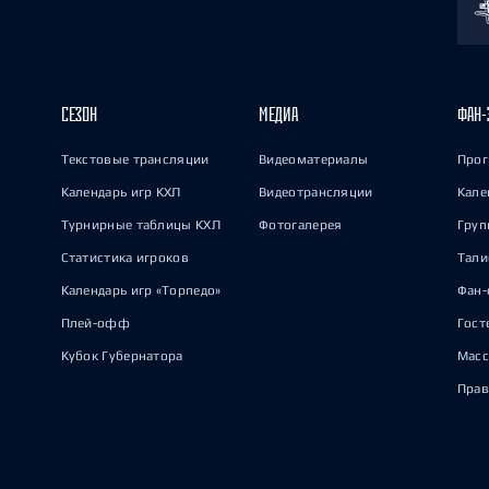
СЕЗОН
МЕДИА
ФАН-
Текстовые трансляции
Видеоматериалы
Прог
Календарь игр КХЛ
Видеотрансляции
Кале
Турнирные таблицы КХЛ
Фотогалерея
Груп
Статистика игроков
Тал
Календарь игр «Торпедо»
Фан-
Плей-офф
Гост
Кубок Губернатора
Масс
Прав