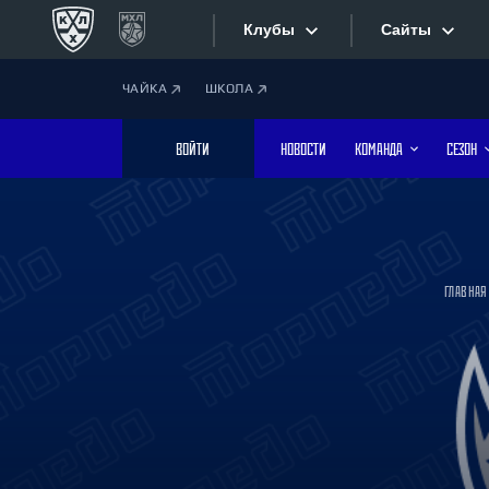
Клубы
Сайты
ЧАЙКА
ШКОЛА
Конференция «Запад»
Сайты
ВОЙТИ
НОВОСТИ
КОМАНДА
СЕЗОН
Дивизион Боброва
Лада
Видеотран
СКА
Хайлайты
Спартак
ГЛАВНАЯ
Торпедо
Текстовые
ХК Сочи
Интернет-
Дивизион Тарасова
Фотобанк
Динамо Мн
Динамо М
Приложе