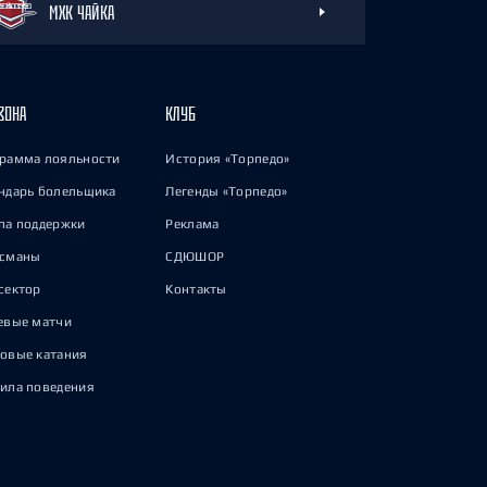
МХК ЧАЙКА
ЗОНА
КЛУБ
рамма лояльности
История «Торпедо»
ндарь болельщика
Легенды «Торпедо»
па поддержки
Реклама
исманы
СДЮШОР
сектор
Контакты
евые матчи
овые катания
ила поведения