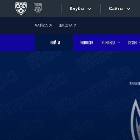
Клубы
Сайты
ЧАЙКА
ШКОЛА
Конференция «Запад»
Сайты
ВОЙТИ
НОВОСТИ
КОМАНДА
СЕЗОН
Дивизион Боброва
Лада
Видеотран
СКА
Хайлайты
Спартак
ГЛАВНА
Торпедо
Текстовые
ХК Сочи
Интернет-
Дивизион Тарасова
Фотобанк
Динамо Мн
Динамо М
Приложе