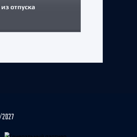
из отпуска
Егор Соколов
31 июля 2026 г.
/2027