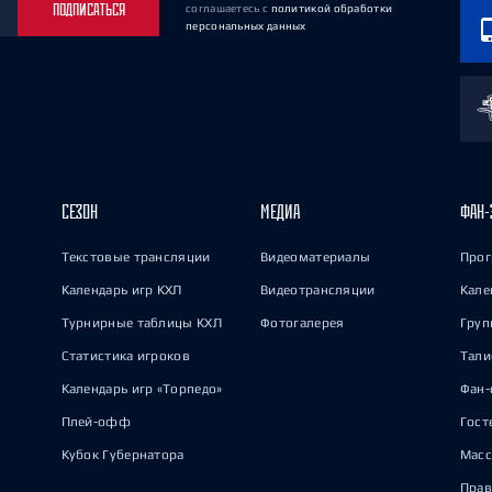
ПОДПИСАТЬСЯ
соглашаетесь
с
политикой обработки
персональных данных
СЕЗОН
МЕДИА
ФАН-
Текстовые трансляции
Видеоматериалы
Прог
Календарь игр КХЛ
Видеотрансляции
Кале
Турнирные таблицы КХЛ
Фотогалерея
Груп
Статистика игроков
Тал
Календарь игр «Торпедо»
Фан-
Плей-офф
Гост
Кубок Губернатора
Масс
Прав