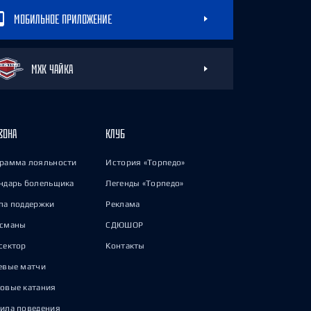
МОБИЛЬНОЕ ПРИЛОЖЕНИЕ
МХК ЧАЙКА
ЗОНА
КЛУБ
рамма лояльности
История «Торпедо»
ндарь болельщика
Легенды «Торпедо»
па поддержки
Реклама
исманы
СДЮШОР
сектор
Контакты
евые матчи
овые катания
ила поведения