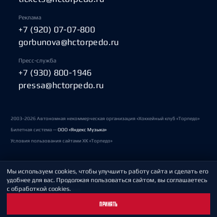
Реклама
+7 (920) 07-07-800
gorbunova@hctorpedo.ru
Пресс-служба
+7 (930) 800-1946
pressa@hctorpedo.ru
2003-2026 Автономная некоммерческая организация «Хоккейный клуб «Торпедо»
Билетная система —
ООО «Яндекс Музыка»
Условия пользования сайтами ХК «Торпедо»
Мы используем cookies, чтобы улучшить работу сайта и сделать его
Политика обработки персональных данных
удобнее для вас. Продолжая пользоваться сайтом, вы соглашаетесь
с обработкой cookies.
Пользовательское соглашение
ПРИНЯТЬ
Охрана труда