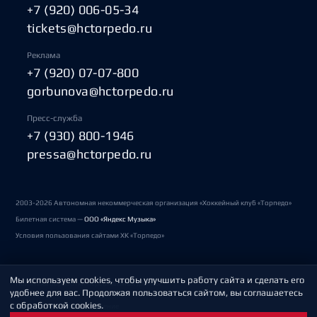
+7 (920) 006-05-34
tickets@hctorpedo.ru
Реклама
+7 (920) 07-07-800
gorbunova@hctorpedo.ru
Пресс-служба
+7 (930) 800-1946
pressa@hctorpedo.ru
2003-2026 Автономная некоммерческая организация «Хоккейный клуб «Торпедо»
Билетная система —
ООО «Яндекс Музыка»
Условия пользования сайтами ХК «Торпедо»
Мы используем cookies, чтобы улучшить работу сайта и сделать его
Политика обработки персональных данных
удобнее для вас. Продолжая пользоваться сайтом, вы соглашаетесь
с обработкой cookies.
Пользовательское соглашение