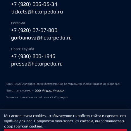
+7 (920) 006-05-34
tickets@hctorpedo.ru
Реклама
+7 (920) 07-07-800
gorbunova@hctorpedo.ru
Пресс-служба
+7 (930) 800-1946
pressa@hctorpedo.ru
2003-2026 Автономная некоммерческая организация «Хоккейный клуб «Торпедо»
Билетная система —
ООО «Яндекс Музыка»
Условия пользования сайтами ХК «Торпедо»
Мы используем cookies, чтобы улучшить работу сайта и сделать его
Политика обработки персональных данных
удобнее для вас. Продолжая пользоваться сайтом, вы соглашаетесь
с обработкой cookies.
Пользовательское соглашение