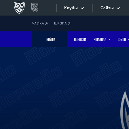
Клубы
Сайты
ЧАЙКА
ШКОЛА
Конференция «Запад»
Сайты
ВОЙТИ
НОВОСТИ
КОМАНДА
СЕЗОН
Дивизион Боброва
Лада
Видеотран
СКА
Хайлайты
Спартак
Торпедо
Текстовые
ХК Сочи
Интернет-
Дивизион Тарасова
Фотобанк
Динамо Мн
Динамо М
Приложе