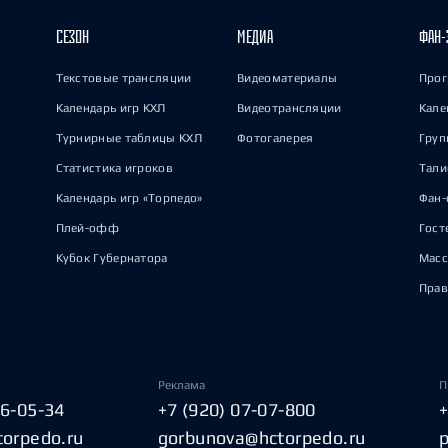
СЕЗОН
МЕДИА
ФАН-
Текстовые трансляции
Видеоматериалы
Прог
Календарь игр КХЛ
Видеотрансляции
Кале
Турнирные таблицы КХЛ
Фотогалерея
Груп
Статистика игроков
Тал
Календарь игр «Торпедо»
Фан-
Плей-офф
Гост
Кубок Губернатора
Масс
Прав
Реклама
П
06-05-34
+7 (920) 07-07-800
torpedo.ru
gorbunova@hctorpedo.ru