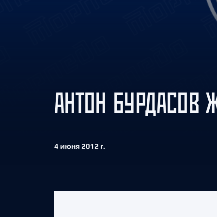
Локомотив
Северсталь
ЦСКА
Шанхайские Драконы
АНТОН БУРДАСОВ 
4 июня 2012 г.