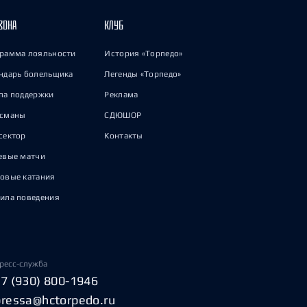
ЗОНА
КЛУБ
рамма лояльности
История «Торпедо»
ндарь болельщика
Легенды «Торпедо»
па поддержки
Реклама
исманы
СДЮШОР
сектор
Контакты
евые матчи
овые катания
ила поведения
ресс-служба
+7 (930) 800-1946
pressa@hctorpedo.ru