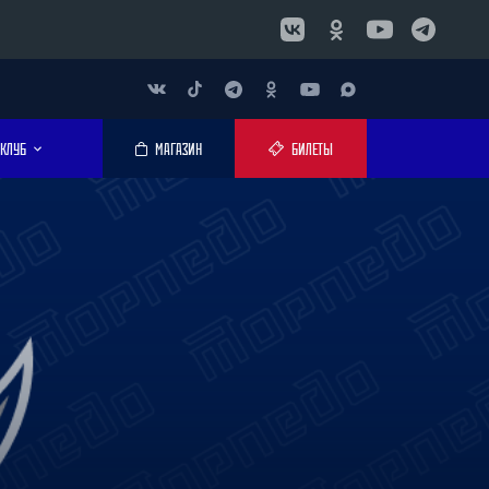
КЛУБ
МАГАЗИН
БИЛЕТЫ