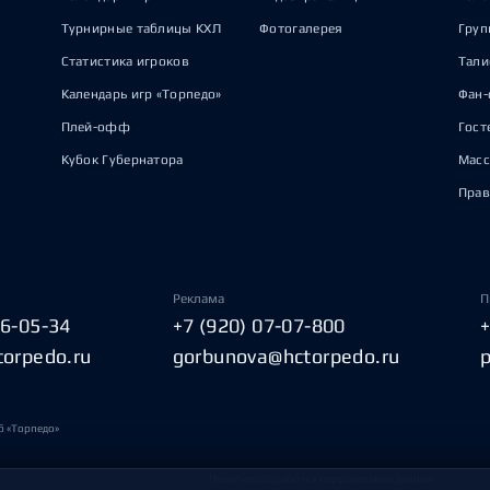
Турнирные таблицы КХЛ
Фотогалерея
Груп
Статистика игроков
Тал
Календарь игр «Торпедо»
Фан-
Плей-офф
Гост
Кубок Губернатора
Масс
Прав
Реклама
П
06-05-34
+7 (920) 07-07-800
torpedo.ru
gorbunova@hctorpedo.ru
б «Торпедо»
Политика обработки персональных данных