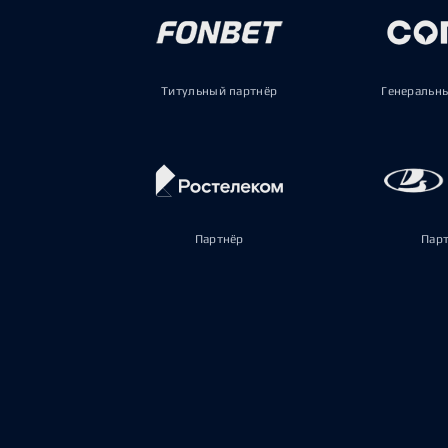
Титульный партнёр
Генеральн
Партнёр
Пар