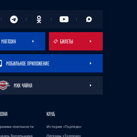
МАГАЗИН
БИЛЕТЫ
МОБИЛЬНОЕ ПРИЛОЖЕНИЕ
МХК ЧАЙКА
ЗОНА
КЛУБ
рамма лояльности
История «Торпедо»
ндарь болельщика
Легенды «Торпедо»