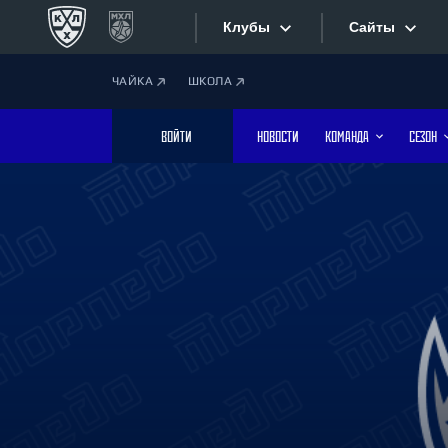
Клубы
Сайты
ЧАЙКА
ШКОЛА
Конференция «Запад»
Сайты
ВОЙТИ
НОВОСТИ
КОМАНДА
СЕЗОН
Дивизион Боброва
Лада
Видеотран
СКА
Хайлайты
Спартак
Торпедо
Текстовые
ХК Сочи
Интернет-
Дивизион Тарасова
Фотобанк
Динамо Мн
Динамо М
Приложе