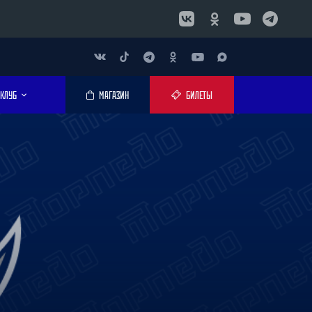
КЛУБ
МАГАЗИН
БИЛЕТЫ