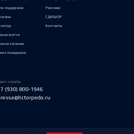
па поддержки
Реклама
исманы
СДЮШОР
сектор
Контакты
евые матчи
овые катания
ила поведения
ресс-служба
+7 (930) 800-1946
pressa@hctorpedo.ru
Пользовательское соглашение
Охрана труда