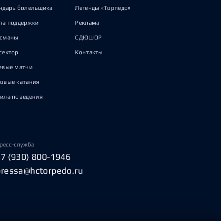
ндарь болельщика
Легенды «Торпедо»
па поддержки
Реклама
исманы
СДЮШОР
сектор
Контакты
евые матчи
овые катания
ила поведения
ресс-служба
+7 (930) 800-1946
pressa@hctorpedo.ru