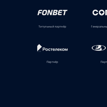
Титульный партнёр
Генеральн
Партнёр
Пар