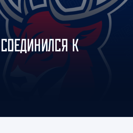
Амур
Барыс
Салават Юлаев
Сибирь
ИСОЕДИНИЛСЯ К