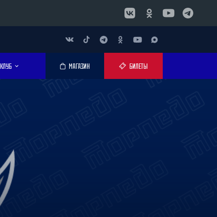
КЛУБ
МАГАЗИН
БИЛЕТЫ