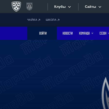
Клубы
Сайты
ЧАЙКА
ШКОЛА
Конференция «Запад»
Сайты
ВОЙТИ
НОВОСТИ
КОМАНДА
СЕЗОН
Дивизион Боброва
Лада
Видеотран
СКА
Хайлайты
Спартак
Торпедо
Текстовые
ХК Сочи
Интернет-
Дивизион Тарасова
Фотобанк
Динамо Мн
Динамо М
Приложе