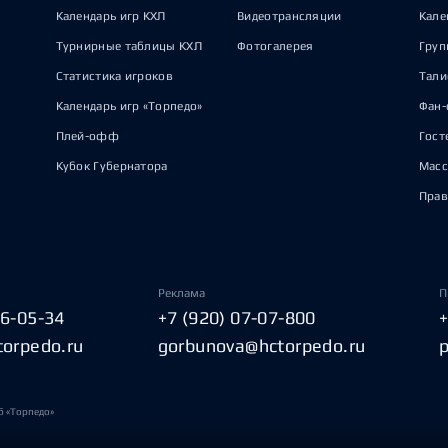
Календарь игр КХЛ
Видеотрансляции
Кале
Турнирные таблицы КХЛ
Фотогалерея
Груп
Статистика игроков
Тал
Календарь игр «Торпедо»
Фан-
Плей-офф
Гост
Кубок Губернатора
Масс
Прав
Реклама
П
06-05-34
+7 (920) 07-07-800
torpedo.ru
gorbunova@hctorpedo.ru
б «Торпедо»