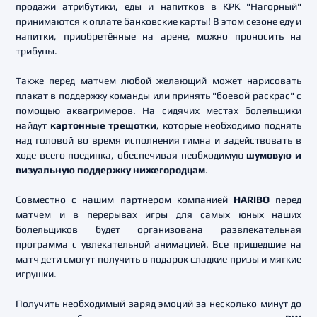
продажи атрибутики, еды и напитков в КРК "Нагорный"
принимаются к оплате банковские карты! В этом сезоне еду и
напитки, приобретённые на арене, можно проносить на
трибуны.
Также перед матчем любой желающий может нарисовать
плакат в поддержку команды или принять "боевой раскрас" с
помощью аквагримеров. На сидячих местах болельщики
найдут
картонные трещотки
, которые необходимо поднять
над головой во время исполнения гимна и задействовать в
ходе всего поединка, обеспечивая необходимую
шумовую и
визуальную поддержку нижегородцам
.
Совместно с нашим партнером компанией
HARIBO
перед
матчем и в перерывах игры для самых юных наших
болельщиков будет организована развлекательная
программа с увлекательной анимацией. Все пришедшие на
матч дети смогут получить в подарок сладкие призы и мягкие
игрушки.
Получить необходимый заряд эмоций за несколько минут до