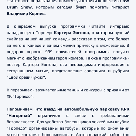
стартового вбрасывания помогут участники коллектива
BW
Drum Show
, которым сегодня будет помогать гитарист
Владимир Корнев
.
В очередном выпуске программки читайте интервью
нападающего Торпедо
Картера Эштона
, в котором лучший
снайпер нашей нашей команды рассказал о том, кто болеет
за него в Канаде и зачем сменил прическу в межсезонье. В
подарок первые 999 покупателей программок получат
магнит с изображением героя номера. Также в программке -
постер Картера Эштона, вся необходимая информация о
сегодняшнем матче, представление соперника и рубрика
"Свой среди чужих".
В перерывах - зажигательные танцы и конкурсы с призами от
ХК "Торпедо".
Напоминаем, что
в
ъезд на автомобильную парковку КРК
"Нагорный" ограничен
в связи с требованиями
безопасности. Для удобства болельщиков хоккейным клубом
"Торпедо" организованы
автобусы, которые по окончании
матча доставят болельщиков в Автозаводский район (по